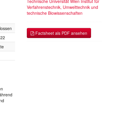
Technische Universität Wien Institut für
Verfahrenstechnik, Umwelttechnik und
technische Biowissenschaften
lossen
Factsheet als PDF ansehen
022
te
en
während
und