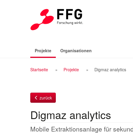
Zum
Inhalt
(aktiv)
Projekte
Organisationen
Breadcrumb
Startseite
Projekte
Digmaz analytics
Navigation
zurück
Digmaz analytics
Mobile Extraktionsanlage für sekund