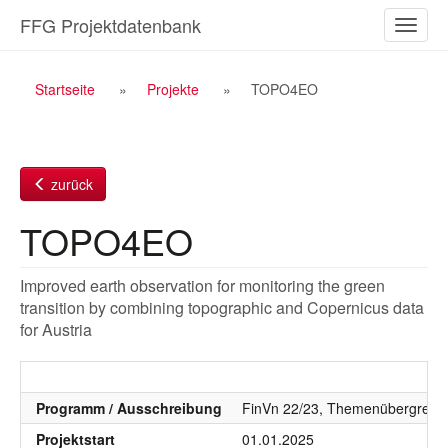
Zum
FFG Projektdatenbank
Naviga
Inhalt
ein-/a
Breadcrumb
Startseite
Projekte
TOPO4EO
Navigation
zurück
TOPO4EO
Improved earth observation for monitoring the green
transition by combining topographic and Copernicus data
for Austria
Programm / Ausschreibung
FinVn 22/23, Themenübergreifend
Projektstart
01.01.2025