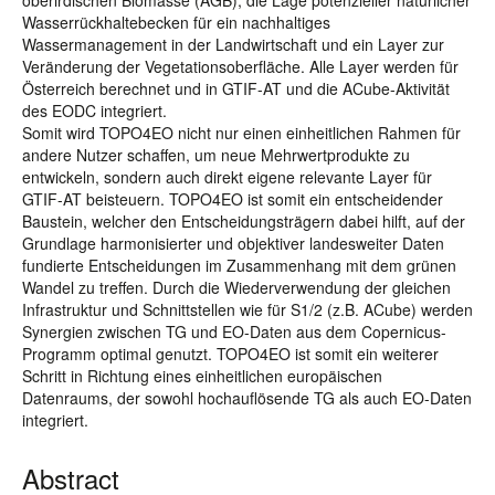
oberirdischen Biomasse (AGB), die Lage potenzieller natürlicher
Wasserrückhaltebecken für ein nachhaltiges
Wassermanagement in der Landwirtschaft und ein Layer zur
Veränderung der Vegetationsoberfläche. Alle Layer werden für
Österreich berechnet und in GTIF-AT und die ACube-Aktivität
des EODC integriert.
Somit wird TOPO4EO nicht nur einen einheitlichen Rahmen für
andere Nutzer schaffen, um neue Mehrwertprodukte zu
entwickeln, sondern auch direkt eigene relevante Layer für
GTIF-AT beisteuern. TOPO4EO ist somit ein entscheidender
Baustein, welcher den Entscheidungsträgern dabei hilft, auf der
Grundlage harmonisierter und objektiver landesweiter Daten
fundierte Entscheidungen im Zusammenhang mit dem grünen
Wandel zu treffen. Durch die Wiederverwendung der gleichen
Infrastruktur und Schnittstellen wie für S1/2 (z.B. ACube) werden
Synergien zwischen TG und EO-Daten aus dem Copernicus-
Programm optimal genutzt. TOPO4EO ist somit ein weiterer
Schritt in Richtung eines einheitlichen europäischen
Datenraums, der sowohl hochauflösende TG als auch EO-Daten
integriert.
Abstract