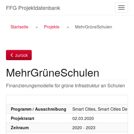
Zum
FFG Projektdatenbank
Naviga
Inhalt
ein-/a
Breadcrumb
Startseite
Projekte
MehrGrüneSchulen
Navigation
zurück
MehrGrüneSchulen
Finanzierungsmodelle für grüne Infrastruktur an Schulen
Programm / Ausschreibung
Smart Cities, Smart Cities Demo
Projektstart
02.03.2020
Zeitraum
2020 - 2023