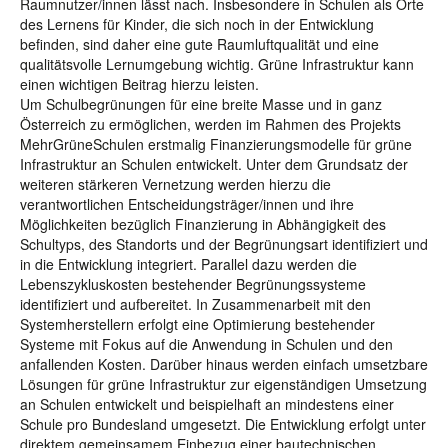
Raumnutzer/innen lässt nach. Insbesondere in Schulen als Orte
des Lernens für Kinder, die sich noch in der Entwicklung
befinden, sind daher eine gute Raumluftqualität und eine
qualitätsvolle Lernumgebung wichtig. Grüne Infrastruktur kann
einen wichtigen Beitrag hierzu leisten.
Um Schulbegrünungen für eine breite Masse und in ganz
Österreich zu ermöglichen, werden im Rahmen des Projekts
MehrGrüneSchulen erstmalig Finanzierungsmodelle für grüne
Infrastruktur an Schulen entwickelt. Unter dem Grundsatz der
weiteren stärkeren Vernetzung werden hierzu die
verantwortlichen Entscheidungsträger/innen und ihre
Möglichkeiten bezüglich Finanzierung in Abhängigkeit des
Schultyps, des Standorts und der Begrünungsart identifiziert und
in die Entwicklung integriert. Parallel dazu werden die
Lebenszykluskosten bestehender Begrünungssysteme
identifiziert und aufbereitet. In Zusammenarbeit mit den
Systemherstellern erfolgt eine Optimierung bestehender
Systeme mit Fokus auf die Anwendung in Schulen und den
anfallenden Kosten. Darüber hinaus werden einfach umsetzbare
Lösungen für grüne Infrastruktur zur eigenständigen Umsetzung
an Schulen entwickelt und beispielhaft an mindestens einer
Schule pro Bundesland umgesetzt. Die Entwicklung erfolgt unter
direktem gemeinsamem Einbezug einer bautechnischen