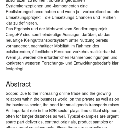
abschätzen zu können, ob die angedachten
Systemkonzeptionen und -komponenten eine
Realisierungschance haben und wenn ja - vorbereitend auf ein
Umsetzungsprojekt – die Umsetzungs-Chancen und -Risiken
klar zu definieren.
Das Ergebnis und der Mehrwert vom Sondierungsprojekt
CargoPV sind somit eindeutige Aussagen darüber, ob das
neuartige Kleinguttransportsystem unter Nutzung bereits
vorhandener, nachhaltiger Mobilität im Rahmen des
existierenden, öffentlichen Personen-verkehrs realisierbar ist.
Wenn ja, werden die erforderlichen Rahmenbedingungen und
konkreten weiteren Forschungs- und Entwicklungsbedarfe klar
festgelegt.
Abstract
Scope: Due to the increasing online trade and the growing
relations within the business world, on the private as well as on
the business sector, the need for small goods transports raises.
An important role in the B2B sector plays time critical shipment,
often for longer distances as well. Typical examples are urgent
spare part deliveries, contract originals, product samples or
other urgent consignments. Since there are currently no