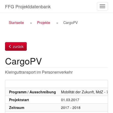
Zum
FFG Projektdatenbank
Naviga
Inhalt
ein-/a
Breadcrumb
Startseite
Projekte
CargoPV
Navigation
zurück
CargoPV
Kleinguttransport im Personenverkehr
Programm / Ausschreibung
Mobilität der Zukunft, MdZ - 7.
Projektstart
01.03.2017
Zeitraum
2017 - 2018