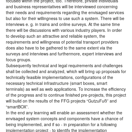
focused within the project, too. Therefore, private individuals
and business representatives will be interviewed concerning
their needs and requirements regarding the envisaged services
but also for their willingness to use such a system. There will be
interviews e. g. in trains and online surveys. At the same time
there will be discussions with various industry players. In order
to develop such an attractive and reliable system, the
requirements and willingness of potential transport providers
does also have to be gathered to the same extent via the
surveys and interviews and furthermore, expert interviews and
focus groups.
Subsequently technical and legal requirements and challenges
shall be collected and analyzed, which will bring up proposals for
technically feasible implementations, configurations of the
necessary technical infrastructure (smart boxes, smart
terminals) as well as web applications. To increase the efficiency
of the progress and to continue finished pre-projects, this project
will build on the results of the FFG projects “GutzuFuß” and
“smartBOX”.
In the end any learning will enable an assessment whether the
envisaged system concepts and components have a chance of
being implemented, and if so - in preparation for a following
implementation project - to identify the implementation