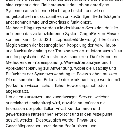
hinausgehend das Ziel herauszufinden, ob an derartigen
Systemen ausreichende Nachfrage besteht und wie es
aufgebaut sein muss, damit es von zukünftigen Bedarfsträgern
angenommen wird und zuverlässig funktioniert.
Methode: Eingangs werden alle denkbaren Szenarien definiert,
bei denen das zu konzipierende System CargoPV zum Einsatz
kommen kann (z. B. B2B – Expressbeförde¬rung). Hierfür sind
Möglichkeiten der bestmöglichen Koppelung der Vor-, Haupt-
und Nachläufe entlang der Transportketten im Informationsfluss
und im physischen Warenstrom zu sondieren. Dafür kommen
Methoden der Prozessplanung, Warenstromanalyse und IT-
Applikationsplanung zur Anwendung, wobei die Usability und
Einfachheit der Systemverwendung im Fokus stehen müssen.
Die entsprechenden Potentiale der Marktnachfrage werden mit
(verkehrs-) wissen¬schaft¬lichen Bewertungsmethoden
abgeschätzt.
Um einen attraktiven und zuverlässigen Service, welcher
ausreichend nachgefragt wird, anzubieten, müssen die
Interessen der potentiellen Privat-KundenInnen und
gewerblichen NutzerInnen erforscht und in den Mittelpunkt
gestellt werden. Diesbezüglich werden Privat- und
Geschäftspersonen nach deren Bedürfnissen und