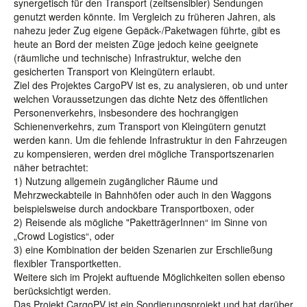
synergetisch für den Transport (zeitsensibler) Sendungen
genutzt werden könnte. Im Vergleich zu früheren Jahren, als
nahezu jeder Zug eigene Gepäck-/Paketwagen führte, gibt es
heute an Bord der meisten Züge jedoch keine geeignete
(räumliche und technische) Infrastruktur, welche den
gesicherten Transport von Kleingütern erlaubt.
Ziel des Projektes CargoPV ist es, zu analysieren, ob und unter
welchen Voraussetzungen das dichte Netz des öffentlichen
Personenverkehrs, insbesondere des hochrangigen
Schienenverkehrs, zum Transport von Kleingütern genutzt
werden kann. Um die fehlende Infrastruktur in den Fahrzeugen
zu kompensieren, werden drei mögliche Transportszenarien
näher betrachtet:
1) Nutzung allgemein zugänglicher Räume und
Mehrzweckabteile in Bahnhöfen oder auch in den Waggons
beispielsweise durch andockbare Transportboxen, oder
2) Reisende als mögliche "PaketträgerInnen“ im Sinne von
„Crowd Logistics“, oder
3) eine Kombination der beiden Szenarien zur Erschließung
flexibler Transportketten.
Weitere sich im Projekt auftuende Möglichkeiten sollen ebenso
berücksichtigt werden.
Das Projekt CargoPV ist ein Sondierungsprojekt und hat darüber