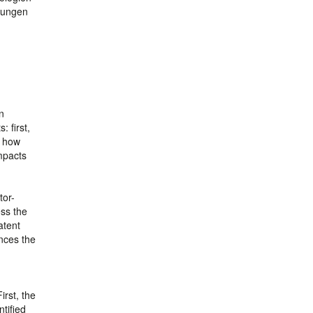
anungen
n
 first,
g how
impacts
tor-
ess the
atent
nces the
irst, the
ntified