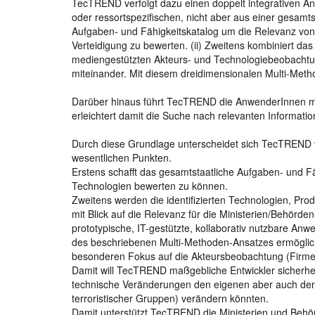
TecTREND verfolgt dazu einen doppelt integrativen An
oder ressortspezifischen, nicht aber aus einer gesamtst
Aufgaben- und Fähigkeitskatalog um die Relevanz von
Verteidigung zu bewerten. (ii) Zweitens kombiniert da
mediengestützten Akteurs- und Technologiebeobachtun
miteinander. Mit diesem dreidimensionalen Multi-Meth
Darüber hinaus führt TecTREND die AnwenderInnen mi
erleichtert damit die Suche nach relevanten Inform
Durch diese Grundlage unterscheidet sich TecTREND 
wesentlichen Punkten.
Erstens schafft das gesamtstaatliche Aufgaben- und Fäh
Technologien bewerten zu können.
Zweitens werden die identifizierten Technologien, Pro
mit Blick auf die Relevanz für die Ministerien/Behörde
prototypische, IT-gestützte, kollaborativ nutzbare An
des beschriebenen Multi-Methoden-Ansatzes ermöglicht
besonderen Fokus auf die Akteursbeobachtung (Firmen
Damit will TecTREND maßgebliche Entwickler sicherhei
technische Veränderungen den eigenen aber auch den 
terroristischer Gruppen) verändern könnten.
Damit unterstützt TecTREND die Ministerien und Behör