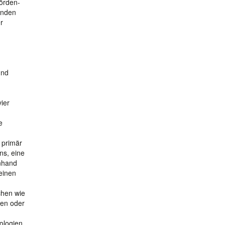
hörden-
senden
r
und
ier
e
 primär
ns, eine
anhand
einen
chen wie
nen oder
ologien