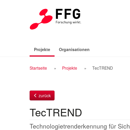
Zum
Inhalt
(aktiv)
Projekte
Organisationen
Breadcrumb
Startseite
Projekte
TecTREND
Navigation
zurück
TecTREND
Technologietrenderkennung für Sich