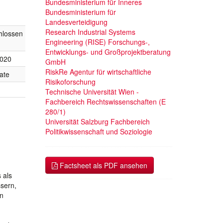
Bundesministerium für Inneres
Bundesministerium für
Landesverteidigung
Research Industrial Systems
hlossen
Engineering (RISE) Forschungs-,
Entwicklungs- und Großprojektberatung
2020
GmbH
RiskRe Agentur für wirtschaftliche
ate
Risikoforschung
Technische Universität Wien -
Fachbereich Rechtswissenschaften (E
280/1)
Universität Salzburg Fachbereich
Politikwissenschaft und Soziologie
Factsheet als PDF ansehen
 als
sern,
en