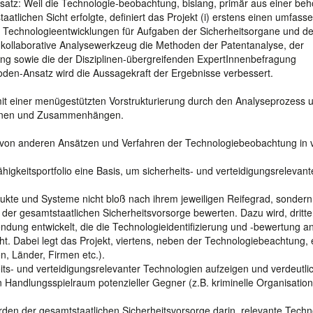
satz: Weil die Technologie-beobachtung, bislang, primär aus einer be
aatlichen Sicht erfolgte, definiert das Projekt (i) erstens einen umfas
 Technologieentwicklungen für Aufgaben der Sicherheitsorgane und de
s kollaborative Analysewerkzeug die Methoden der Patentanalyse, der
g sowie die der Disziplinen-übergreifenden ExpertInnenbefragung
oden-Ansatz wird die Aussagekraft der Ergebnisse verbessert.
t einer menügestützten Vorstrukturierung durch den Analyseprozess 
ationen und Zusammenhängen.
von anderen Ansätzen und Verfahren der Technologiebeobachtung in v
igkeitsportfolio eine Basis, um sicherheits- und verteidigungsrelevant
dukte und Systeme nicht bloß nach ihrem jeweiligen Reifegrad, sondern
n der gesamtstaatlichen Sicherheitsvorsorge bewerten. Dazu wird, dritte
wendung entwickelt, die die Technologieidentifizierung und -bewertung 
. Dabei legt das Projekt, viertens, neben der Technologiebeachtung, 
, Länder, Firmen etc.).
ts- und verteidigungsrelevanter Technologien aufzeigen und verdeutli
Handlungsspielraum potenzieller Gegner (z.B. kriminelle Organisatio
den der gesamtstaatlichen Sicherheitsvorsorge darin, relevante Techn