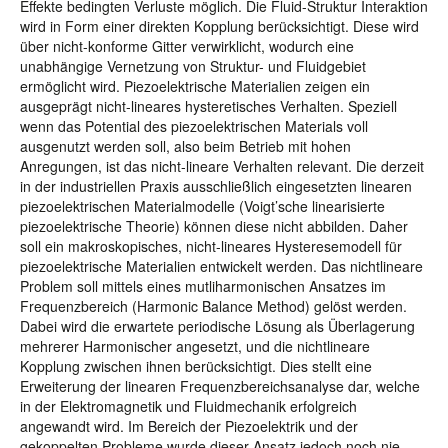
Effekte bedingten Verluste möglich. Die Fluid-Struktur Interaktion
wird in Form einer direkten Kopplung berücksichtigt. Diese wird
über nicht-konforme Gitter verwirklicht, wodurch eine
unabhängige Vernetzung von Struktur- und Fluidgebiet
ermöglicht wird. Piezoelektrische Materialien zeigen ein
ausgeprägt nicht-lineares hysteretisches Verhalten. Speziell
wenn das Potential des piezoelektrischen Materials voll
ausgenutzt werden soll, also beim Betrieb mit hohen
Anregungen, ist das nicht-lineare Verhalten relevant. Die derzeit
in der industriellen Praxis ausschließlich eingesetzten linearen
piezoelektrischen Materialmodelle (Voigt’sche linearisierte
piezoelektrische Theorie) können diese nicht abbilden. Daher
soll ein makroskopisches, nicht-lineares Hysteresemodell für
piezoelektrische Materialien entwickelt werden. Das nichtlineare
Problem soll mittels eines mutliharmonischen Ansatzes im
Frequenzbereich (Harmonic Balance Method) gelöst werden.
Dabei wird die erwartete periodische Lösung als Überlagerung
mehrerer Harmonischer angesetzt, und die nichtlineare
Kopplung zwischen ihnen berücksichtigt. Dies stellt eine
Erweiterung der linearen Frequenzbereichsanalyse dar, welche
in der Elektromagnetik und Fluidmechanik erfolgreich
angewandt wird. Im Bereich der Piezoelektrik und der
gekoppelten Probleme wurde dieser Ansatz jedoch noch nie