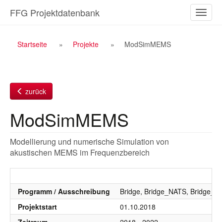
Zum
FFG Projektdatenbank
Naviga
Inhalt
ein-/a
Breadcrumb
Startseite
Projekte
ModSimMEMS
Navigation
zurück
ModSimMEMS
Modellierung und numerische Simulation von
akustischen MEMS im Frequenzbereich
Programm / Ausschreibung
Bridge, Bridge_NATS, Bridge_
Projektstart
01.10.2018