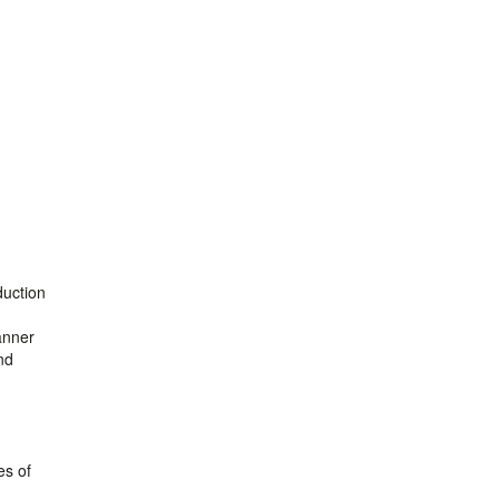
duction
anner
nd
es of