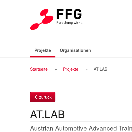
Zum
Inhalt
(aktiv)
Projekte
Organisationen
Breadcrumb
Startseite
Projekte
AT.LAB
Navigation
zurück
AT.LAB
Austrian Automotive Advanced Trai