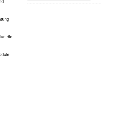
nd
htung
ur, die
odule