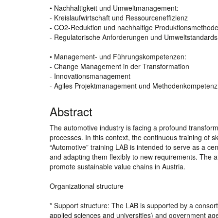
• Nachhaltigkeit und Umweltmanagement:
- Kreislaufwirtschaft und Ressourceneffizienz
- CO2-Reduktion und nachhaltige Produktionsmethod
- Regulatorische Anforderungen und Umweltstandards
• Management- und Führungskompetenzen:
- Change Management in der Transformation
- Innovationsmanagement
- Agiles Projektmanagement und Methodenkompetenz
Abstract
The automotive industry is facing a profound transforma
processes. In this context, the continuous training of s
“Automotive” training LAB is intended to serve as a ce
and adapting them flexibly to new requirements. The ai
promote sustainable value chains in Austria.
Organizational structure
* Support structure: The LAB is supported by a consorti
applied sciences and universities) and government agen