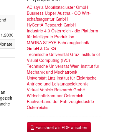
AC styria Mobilitätscluster GmbH
Business Upper Austria - OÖ Wirt-
schaftsagentur GmbH
fend
HyCentA Research GmbH
Industrie 4.0 Österreich - die Plattform
01.2030
für intelligente Produktion
MAGNA STEYR Fahrzeugtechnik
Monate
GmbH & Co KG
Technische Universität Graz Institute of
Visual Computing (IVC)
Technische Universität Wien Institut für
Mechanik und Mechatronik
Universität Linz Institut für Elektrische
Antriebe und Leistungselektronik
Virtual Vehicle Research GmbH
 an
Wirtschaftskammer Österreich
gezielt
Fachverband der Fahrzeugindustrie
ranche
Österreichs
Factsheet als PDF ansehen