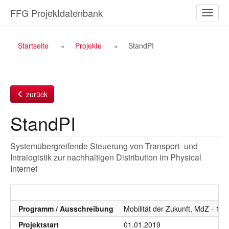
Zum
FFG Projektdatenbank
Naviga
Inhalt
ein-/a
Breadcrumb
Startseite
Projekte
StandPI
Navigation
zurück
StandPI
Systemübergreifende Steuerung von Transport- und
Intralogistik zur nachhaltigen Distribution im Physical
Internet
Programm / Ausschreibung
Mobilität der Zukunft, MdZ - 10
Projektstart
01.01.2019