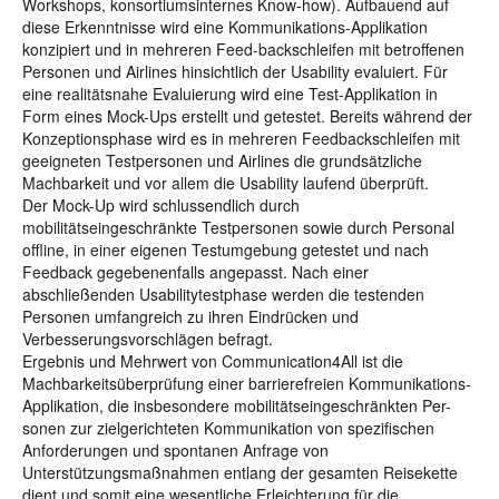
Workshops, konsortiumsinternes Know-how). Aufbauend auf
diese Erkenntnisse wird eine Kommunikations-Applikation
konzipiert und in mehreren Feed-backschleifen mit betroffenen
Personen und Airlines hinsichtlich der Usability evaluiert. Für
eine realitätsnahe Evaluierung wird eine Test-Applikation in
Form eines Mock-Ups erstellt und getestet. Bereits während der
Konzeptionsphase wird es in mehreren Feedbackschleifen mit
geeigneten Testpersonen und Airlines die grundsätzliche
Machbarkeit und vor allem die Usability laufend überprüft.
Der Mock-Up wird schlussendlich durch
mobilitätseingeschränkte Testpersonen sowie durch Personal
offline, in einer eigenen Testumgebung getestet und nach
Feedback gegebenenfalls angepasst. Nach einer
abschließenden Usabilitytestphase werden die testenden
Personen umfangreich zu ihren Eindrücken und
Verbesserungsvorschlägen befragt.
Ergebnis und Mehrwert von Communication4All ist die
Machbarkeitsüberprüfung einer barrierefreien Kommunikations-
Applikation, die insbesondere mobilitätseingeschränkten Per-
sonen zur zielgerichteten Kommunikation von spezifischen
Anforderungen und spontanen Anfrage von
Unterstützungsmaßnahmen entlang der gesamten Reisekette
dient und somit eine wesentliche Erleichterung für die