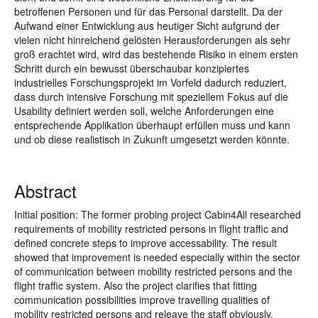
betroffenen Personen und für das Personal darstellt. Da der
Aufwand einer Entwicklung aus heutiger Sicht aufgrund der
vielen nicht hinreichend gelösten Herausforderungen als sehr
groß erachtet wird, wird das bestehende Risiko in einem ersten
Schritt durch ein bewusst überschaubar konzipiertes
industrielles Forschungsprojekt im Vorfeld dadurch reduziert,
dass durch intensive Forschung mit speziellem Fokus auf die
Usability definiert werden soll, welche Anforderungen eine
entsprechende Applikation überhaupt erfüllen muss und kann
und ob diese realistisch in Zukunft umgesetzt werden könnte.
Abstract
Initial position: The former probing project Cabin4All researched
requirements of mobility restricted persons in flight traffic and
defined concrete steps to improve accessability. The result
showed that improvement is needed especially within the sector
of communication between mobility restricted persons and the
flight traffic system. Also the project clarifies that fitting
communication possibilities improve travelling qualities of
mobility restricted persons and releave the staff obviously.