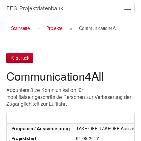
Zum
FFG Projektdatenbank
Naviga
Inhalt
ein-/a
Breadcrumb
Startseite
Projekte
Communication4All
Navigation
zurück
Communication4All
Appunterstütze Kommunikation für
mobilitätseingeschränkte Personen zur Verbsserung der
Zugänglichkeit zur Luftfahrt
Programm / Ausschreibung
TAKE OFF, TAKEOFF Ausschrei
Projektstart
01.09.2017