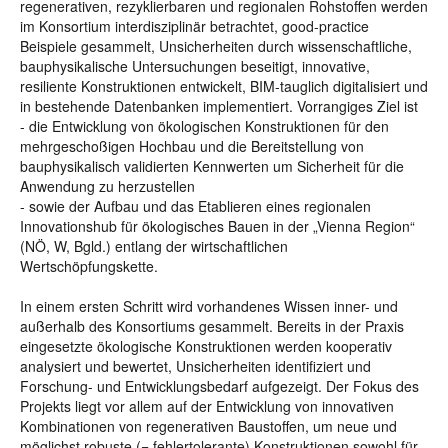
regenerativen, rezyklierbaren und regionalen Rohstoffen werden
im Konsortium interdisziplinär betrachtet, good-practice
Beispiele gesammelt, Unsicherheiten durch wissenschaftliche,
bauphysikalische Untersuchungen beseitigt, innovative,
resiliente Konstruktionen entwickelt, BIM-tauglich digitalisiert und
in bestehende Datenbanken implementiert. Vorrangiges Ziel ist
- die Entwicklung von ökologischen Konstruktionen für den
mehrgeschoßigen Hochbau und die Bereitstellung von
bauphysikalisch validierten Kennwerten um Sicherheit für die
Anwendung zu herzustellen
- sowie der Aufbau und das Etablieren eines regionalen
Innovationshub für ökologisches Bauen in der „Vienna Region“
(NÖ, W, Bgld.) entlang der wirtschaftlichen
Wertschöpfungskette.
In einem ersten Schritt wird vorhandenes Wissen inner- und
außerhalb des Konsortiums gesammelt. Bereits in der Praxis
eingesetzte ökologische Konstruktionen werden kooperativ
analysiert und bewertet, Unsicherheiten identifiziert und
Forschung- und Entwicklungsbedarf aufgezeigt. Der Fokus des
Projekts liegt vor allem auf der Entwicklung von innovativen
Kombinationen von regenerativen Baustoffen, um neue und
möglichst robuste (= fehlertolerante) Konstruktionen sowohl für