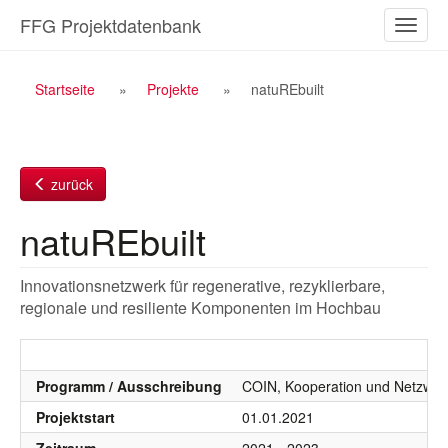
Zum
FFG Projektdatenbank
Naviga
Inhalt
ein-/a
Breadcrumb
Startseite
Projekte
natuREbuilt
Navigation
zurück
natuREbuilt
Innovationsnetzwerk für regenerative, rezyklierbare,
regionale und resiliente Komponenten im Hochbau
Programm / Ausschreibung
COIN, Kooperation und Netzwer
Projektstart
01.01.2021