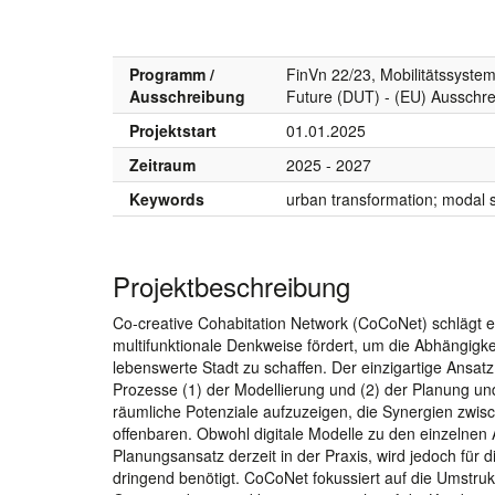
Programm /
FinVn 22/23, Mobilitätssystem
Ausschreibung
Future (DUT) - (EU) Ausschr
Projektstart
01.01.2025
Zeitraum
2025 - 2027
Keywords
urban transformation; modal sh
Projektbeschreibung
Co-creative Cohabitation Network (CoCoNet) schlägt ei
multifunktionale Denkweise fördert, um die Abhängigke
lebenswerte Stadt zu schaffen. Der einzigartige Ansa
Prozesse (1) der Modellierung und (2) der Planung und 
räumliche Potenziale aufzuzeigen, die Synergien zwisc
offenbaren. Obwohl digitale Modelle zu den einzelnen A
Planungsansatz derzeit in der Praxis, wird jedoch für d
dringend benötigt. CoCoNet fokussiert auf die Umstru