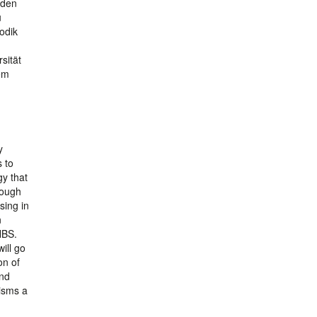
 den
u
odik
sität
em
y
s to
gy that
hough
sing in
n
NBS.
ill go
on of
ond
isms a