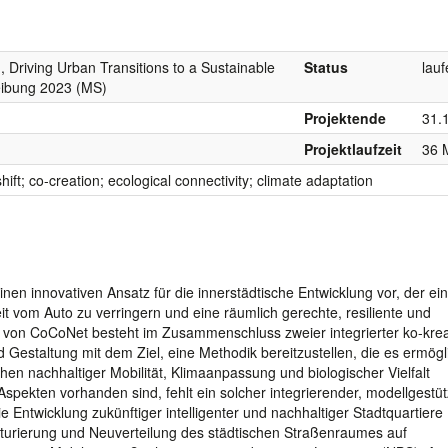
, Driving Urban Transitions to a Sustainable
Status
lau
eibung 2023 (MS)
Projektende
31.
Projektlaufzeit
36 
ift; co-creation; ecological connectivity; climate adaptation
nen innovativen Ansatz für die innerstädtische Entwicklung vor, der ei
it vom Auto zu verringern und eine räumlich gerechte, resiliente und
tz von CoCoNet besteht im Zusammenschluss zweier integrierter ko-krea
Gestaltung mit dem Ziel, eine Methodik bereitzustellen, die es ermögli
hen nachhaltiger Mobilität, Klimaanpassung und biologischer Vielfalt
spekten vorhanden sind, fehlt ein solcher integrierender, modellgestüt
ie Entwicklung zukünftiger intelligenter und nachhaltiger Stadtquartiere
kturierung und Neuverteilung des städtischen Straßenraumes auf