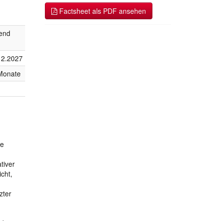
Factsheet als PDF ansehen
fend
12.2027
Monate
ne
tiver
cht,
zter