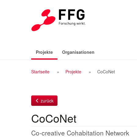
Zum
Inhalt
(aktiv)
Projekte
Organisationen
Breadcrumb
Startseite
Projekte
CoCoNet
Navigation
zurück
CoCoNet
Co-creative Cohabitation Network