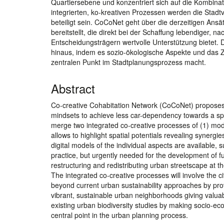
Quartiersebene und konzentriert sich auf die Kombin
integrierten, ko-kreativen Prozessen werden die Stadt
beteiligt sein. CoCoNet geht über die derzeitigen Ans
bereitstellt, die direkt bei der Schaffung lebendiger, 
Entscheidungsträgern wertvolle Unterstützung bietet. 
hinaus, indem es sozio-ökologische Aspekte und d
zentralen Punkt im Stadtplanungsprozess macht.
Abstract
Co-creative Cohabitation Network (CoCoNet) proposes a
mindsets to achieve less car-dependency towards a spati
merge two integrated co-creative processes of (1) mod
allows to highlight spatial potentials revealing synergi
digital models of the individual aspects are available,
practice, but urgently needed for the development of
restructuring and redistributing urban streetscape at 
The integrated co-creative processes will involve the ci
beyond current urban sustainability approaches by prov
vibrant, sustainable urban neighborhoods giving valuab
existing urban biodiversity studies by making socio-e
central point in the urban planning process.