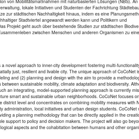
ation von Mobilitätsmaßnahmen mit naturbasierten Lösungen (NBS). An
verwaltung, lokale Initiativen und Studenten der Fachrichtung Städteba
ätze zur städtischen Nachhaltigkeit hinaus, indem es eine Planungsmeth
nachhaltiger Stadtviertel angewandt werden kann und Politikern und
Das Projekt geht auch über bestehende Studien zur städtischen Biodiver
as Zusammenleben zwischen Menschen und anderen Organismen zu ein
 novel approach to inner-city development fostering multi-functionalit
ally just, resilient and livable city. The unique approach of CoCoNet i
eling and (2) planning and design with the aim to provide a methodolo
es between sustainable mobility, climate adaptation and biodiversity. Alt
 such an integrating, model-supported planning approach is currently mis
 future smart and sustainable urban neighborhoods. CoCoNet focuses o
the district level and concentrates on combining mobility measures with 
ty administration, local initiatives and urban design students. CoCoNet w
iding a planning methodology that can be directly applied in the creati
le support to policy and decision makers. The project will also go bey
cological aspects and the cohabitation between humans and other organ