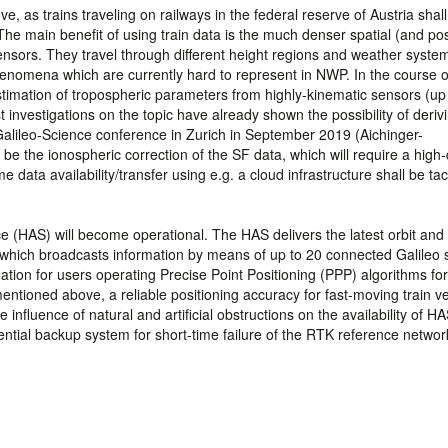
 as trains traveling on railways in the federal reserve of Austria shal
e main benefit of using train data is the much denser spatial (and pos
ensors. They travel through different height regions and weather syste
henomena which are currently hard to represent in NWP. In the course of
timation of tropospheric parameters from highly-kinematic sensors (up
st investigations on the topic have already shown the possibility of deriv
alileo-Science conference in Zurich in September 2019 (Aichinger-
 be the ionospheric correction of the SF data, which will require a high-
 data availability/transfer using e.g. a cloud infrastructure shall be tac
e (HAS) will become operational. The HAS delivers the latest orbit and
which broadcasts information by means of up to 20 connected Galileo sa
ation for users operating Precise Point Positioning (PPP) algorithms for
entioned above, a reliable positioning accuracy for fast-moving train v
influence of natural and artificial obstructions on the availability of HA
ntial backup system for short-time failure of the RTK reference networ