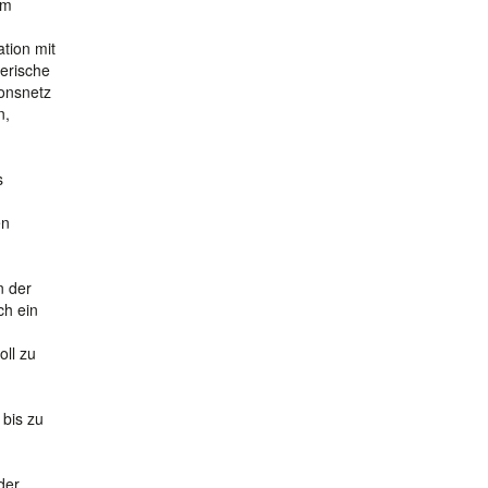
ym
tion mit
erische
onsnetz
n,
s
en
n der
ch ein
oll zu
 bis zu
der