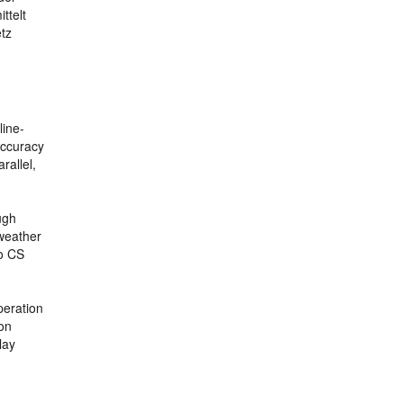
ttelt
tz
line-
accuracy
rallel,
ugh
 weather
eo CS
peration
on
lay