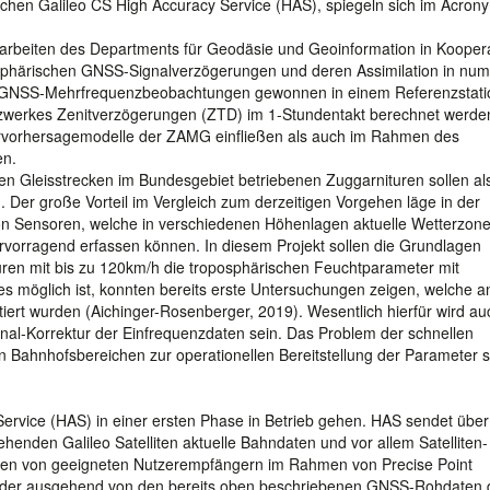
chen Galileo CS High Accuracy Service (HAS), spiegeln sich im Acron
orarbeiten des Departments für Geodäsie und Geoinformation in Koopera
phärischen GNSS-Signalverzögerungen und deren Assimilation in num
n GNSS-Mehrfrequenzbeobachtungen gewonnen in einem Referenzstati
tzwerkes Zenitverzögerungen (ZTD) im 1-Stundentakt berechnet werde
tervorhersagemodelle der ZAMG einfließen als auch im Rahmen des
en.
den Gleisstrecken im Bundesgebiet betriebenen Zuggarnituren sollen al
Der große Vorteil im Vergleich zum derzeitigen Vorgehen läge in der
von Sensoren, welche in verschiedenen Höhenlagen aktuelle Wetterzon
orragend erfassen können. In diesem Projekt sollen die Grundlagen
uren mit bis zu 120km/h die troposphärischen Feuchtparameter mit
es möglich ist, konnten bereits erste Untersuchungen zeigen, welche a
ert wurden (Aichinger-Rosenberger, 2019). Wesentlich hierfür wird au
gnal-Korrektur der Einfrequenzdaten sein. Das Problem der schnellen
 Bahnhofsbereichen zur operationellen Bereitstellung der Parameter s
ervice (HAS) in einer ersten Phase in Betrieb gehen. HAS sendet über
henden Galileo Satelliten aktuelle Bahndaten und vor allem Satelliten-
nen von geeigneten Nutzerempfängern im Rahmen von Precise Point
Wieder ausgehend von den bereits oben beschriebenen GNSS-Rohdaten 