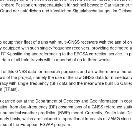
eichbare Positionierungsgenauigkeit für schnell bewegte Garnituren ermi
rund der natürlichen und künstlichen Signalabschattungen im Gleisne
equip their fleet of trains with multi-GNSS receivers with the aim of on
dy equipped with such single-frequency receivers, providing decimetre 
h RTK-positioning and referencing to the EPOSA correction service. In pa
ata of all train travels within a period of up to three weeks.
t of this GNSS data for research purposes and allow therefore a thoro
oals of the project, namely the use of the raw GNSS data for numerical
curacy with single-frequency (SF) data and the meanwhile built-up Galil
m (TRain).
work carried out at the Department of Geodesy and Geoinformation in coo
ation from dual-frequency (DF) observations of a GNSS reference stati
a numerical weather prediction (NWP) model. Currently, Zenith total De
ourly basis, which are included in operational forecasts of ZAMG since
ourse of the European EGVAP program.