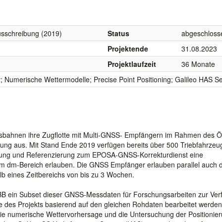
sschreibung (2019)
Status
abgeschloss
Projektende
31.08.2023
Projektlaufzeit
36 Monate
Numerische Wettermodelle; Precise Point Positioning; Galileo HAS Se
desbahnen ihre Zugflotte mit Multi-GNSS- Empfängern im Rahmen des 
rung aus. Mit Stand Ende 2019 verfügen bereits über 500 Triebfahrzeu
erung und Referenzierung zum EPOSA-GNSS-Korrekturdienst eine
 im dm-Bereich erlauben. Die GNSS Empfänger erlauben parallel auch d
 eines Zeitbereichs von bis zu 3 Wochen.
 ÖBB ein Subset dieser GNSS-Messdaten für Forschungsarbeiten zur Ver
e des Projekts basierend auf den gleichen Rohdaten bearbeitet werden
ie numerische Wettervorhersage und die Untersuchung der Positionier