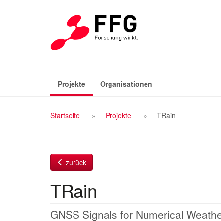
Zum
Inhalt
(aktiv)
Projekte
Organisationen
Breadcrumb
Startseite
Projekte
TRain
Navigation
zurück
TRain
GNSS Signals for Numerical Weather