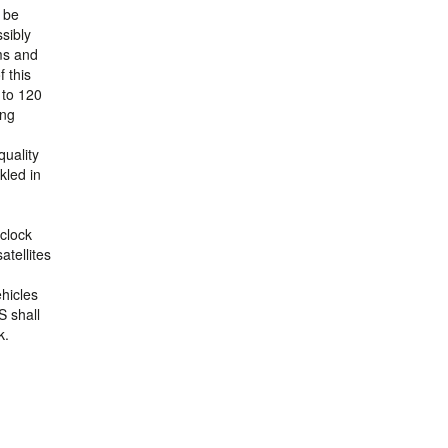
l be
sibly
ms and
 this
 to 120
ing
quality
kled in
 clock
tellites
ehicles
S shall
k.