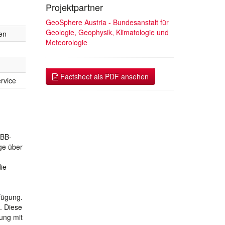
Projektpartner
GeoSphere Austria - Bundesanstalt für
Geologie, Geophysik, Klimatologie und
en
Meteorologie
Factsheet als PDF ansehen
rvice
ÖBB-
ge über
ie
fügung.
. Diese
ung mit