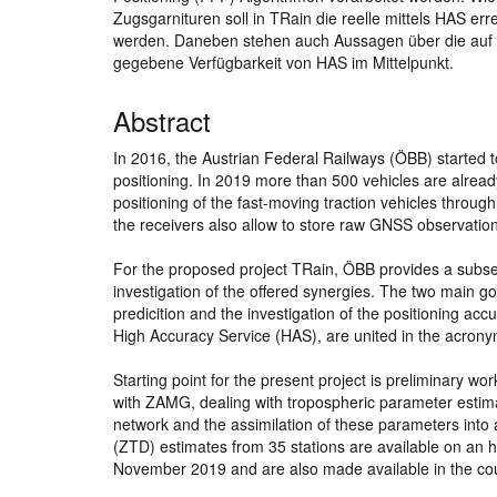
Zugsgarnituren soll in TRain die reelle mittels HAS err
werden. Daneben stehen auch Aussagen über die auf G
gegebene Verfügbarkeit von HAS im Mittelpunkt.
Abstract
In 2016, the Austrian Federal Railways (ÖBB) started to 
positioning. In 2019 more than 500 vehicles are alrea
positioning of the fast-moving traction vehicles throug
the receivers also allow to store raw GNSS observation d
For the proposed project TRain, ÖBB provides a subse
investigation of the offered synergies. The two main g
predicition and the investigation of the positioning ac
High Accuracy Service (HAS), are united in the acrony
Starting point for the present project is preliminary 
with ZAMG, dealing with tropospheric parameter estim
network and the assimilation of these parameters into 
(ZTD) estimates from 35 stations are available on an h
November 2019 and are also made available in the c