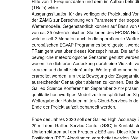
Hilfe von 1-Frequenzdaten und dem im Aufbau befindli
(TRain) wider.
Ausgangssituation für das vorliegende Projekt sind V
der ZAMG zur Berechnung von Parametern der tropos
Wettermodelle. Gegenständlich können auf Basis vo
von ca. 35 österreichischen Stationen des EPOSA Ne
welche seit 2 Monaten auch in die operationelle Wet
europäischen EGVAP Programmes bereitgestellt werd
TRain geht weit über dieses Konzept hinaus. Die auf 
bewegliche meteorologische Sensoren genützt werden. 
wesentlich dichteren Abdeckung durch eine Vielzahl 
kreuzen und damit kleinräumige Wetterphänomene herv
erarbeitet werden, um trotz Bewegung der Zugsgarnit
ausreichender Genauigkeit ableiten zu können. Das di
Galileo-Science Konferenz im September 2019 präsenti
qualitativ hochwertiges Modell zur ionosphärischen Si
Weitergabe der Rohdaten mittels Cloud-Services in den
Ende der Projektlaufzeit behandelt werden.
Ende des Jahres 2020 soll der Galileo High-Accuracy S
20 mit dem Galileo Service Center (GSC) in Kontakt ste
Uhrkorrekturen auf der Frequenz E6B aus. Diese kön
Positioning (PPP) Algorithmen verarbeitet werden. 