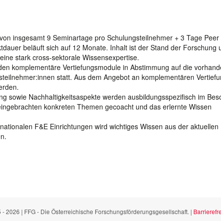
von insgesamt 9 Seminartage pro Schulungsteilnehmer + 3 Tage Peer
tdauer beläuft sich auf 12 Monate. Inhalt ist der Stand der Forschung 
eine stark cross-sektorale Wissensexpertise.
nden komplementäre Vertiefungsmodule in Abstimmung auf die vorhan
steilnehmer:innen statt. Aus dem Angebot an komplementären Vertief
erden.
rung sowie Nachhaltigkeitsaspekte werden ausbildungsspezifisch im Be
 eingebrachten konkreten Themen gecoacht und das erlernte Wissen
rnationalen F&E Einrichtungen wird wichtiges Wissen aus der aktuellen
n.
 - 2026 | FFG - Die Österreichische Forschungsförderungsgesellschaft. |
Barrierefre