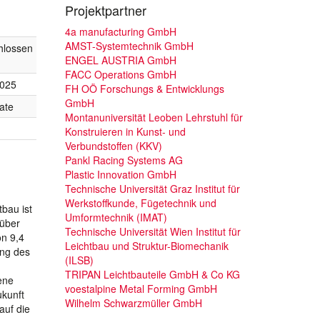
Projektpartner
4a manufacturing GmbH
AMST-Systemtechnik GmbH
hlossen
ENGEL AUSTRIA GmbH
FACC Operations GmbH
2025
FH OÖ Forschungs & Entwicklungs
GmbH
ate
Montanuniversität Leoben Lehrstuhl für
Konstruieren in Kunst- und
Verbundstoffen (KKV)
Pankl Racing Systems AG
Plastic Innovation GmbH
Technische Universität Graz Institut für
Werkstoffkunde, Fügetechnik und
bau ist
Umformtechnik (IMAT)
rüber
Technische Universität Wien Institut für
on 9,4
Leichtbau und Struktur-Biomechanik
ung des
(ILSB)
TRIPAN Leichtbauteile GmbH & Co KG
gene
voestalpine Metal Forming GmbH
ukunft
Wilhelm Schwarzmüller GmbH
auf die