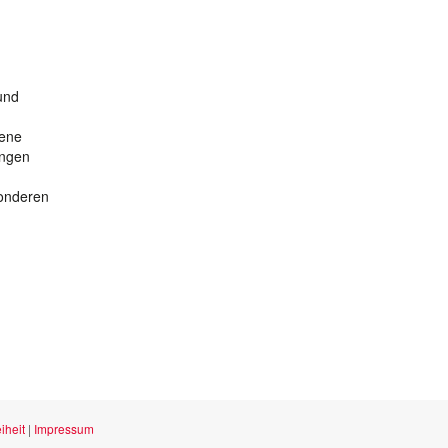
und
dene
ungen
sonderen
iheit
|
Impressum