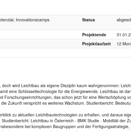
tenzial, Innovationscamps
Status
abgesc
Projektende
31.01.
Projektlaufzeit
12 Mon
, doch wird Leichtbau als eigene Disziplin kaum wahrgenommen: Leicht
amit eine Schlüsseltechnologie für die Energiewende. Leichtbau ist da
nd Forschungseinrichtungen, das schon jetzt für eine Wertschöpfung v
ür die Zukunft verspricht es weiteres Wachstum. Studienbericht: Bedeut
Überblick zu aktuellen Leichtbautechnologien zu erhalten, und daraus ei
 Studienbericht: Leichtbau in Österreich - BMK Studie - Mobilität der Z
, insbesondere bei komplexen Baugruppen und der Fertigungsstrategie, 