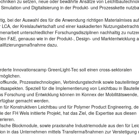
techniken zu setzen, neue oder bewährte Ansätze von Leichtbautechnol
h Simulation und Digitalisierung in der Produkt- und Prozesskette nutzba
ig, bei der Auswahl des für die Anwendung richtigen Materialmixes auf
 LCA, der Kreislaufwirtschaft und einer kaskadierten Nutzungsbetrach
menarbeit unterschiedlicher Forschungsdisziplinen nachhaltig zu nutze
ellen F&E, genauso wie in der Produkt-, Design- und Marktentwicklung a
Qualifizierungsmaßnahme dazu.
derte Innovationscamp GreenLight-Tec soll einen cross-sektoralen
möglichen.
offkunde, Prozesstechnologien, Verbindungstechnik sowie bauteilintegr
tsaspekten. Speziell für die Implementierung von Leichtbau in Bauteil
us Forschung und Entwicklung können im Konnex der Mobilitätswende,
verfügbar gemacht werden.
n für Konstruktiven Leichtbau und für Polymer Product Engineering, de
der FH Wels initiierte Projekt, hat das Ziel, die Expertise aus diesen
erieren.
ische Blockmodule, sowie praxisnahe Industriemodule aus den für Lei
ion in das Unternehmen mittels Transfermaßnahmen zur Verstetigung 