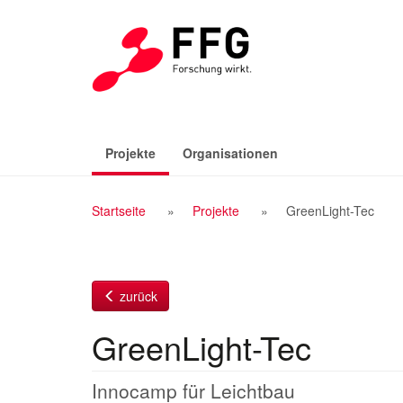
Zum
Inhalt
(aktiv)
Projekte
Organisationen
Breadcrumb
Startseite
Projekte
GreenLight-Tec
Navigation
zurück
GreenLight-Tec
Innocamp für Leichtbau