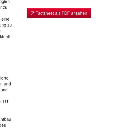
ogien
r zu
Factsheet als PDF ansehen
 eine
tung zu
n.
ktuell
ierte
en und
 und
r TU-
chtbau
des