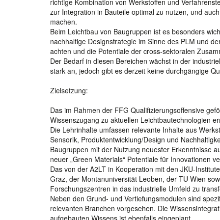
richtige Kombination von Werkstoffen und Verfahrens
zur Integration in Bauteile optimal zu nutzen, und auc
machen.
Beim Leichtbau von Baugruppen ist es besonders wicht
nachhaltige Designstrategie im Sinne des PLM und der
achten und die Potentiale der cross-sektoralen Zusam
Der Bedarf in diesen Bereichen wächst in der industri
stark an, jedoch gibt es derzeit keine durchgängige 
Zielsetzung:
Das im Rahmen der FFG Qualifizierungsoffensive geför
Wissenszugang zu aktuellen Leichtbautechnologien er
Die Lehrinhalte umfassen relevante Inhalte aus Werkst
Sensorik, Produktentwicklung/Design und Nachhaltigkei
Baugruppen mit der Nutzung neuester Erkenntnisse a
neuer „Green Materials“ Potentiale für Innovationen 
Das von der A2LT in Kooperation mit den JKU-Institute
Graz, der Montanuniversität Leoben, der TU Wien sowie 
Forschungszentren in das industrielle Umfeld zu transf
Neben den Grund- und Vertiefungsmodulen sind spezif
relevanten Branchen vorgesehen. Die Wissensintegrat
aufgebauten Wissens ist ebenfalls eingeplant.