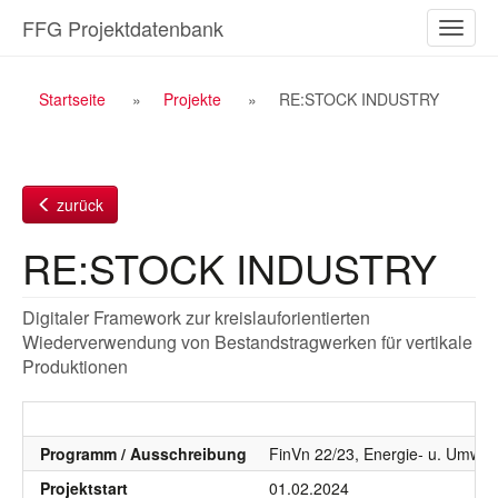
Zum
FFG Projektdatenbank
Naviga
Inhalt
ein-/a
Breadcrumb
Startseite
Projekte
RE:STOCK INDUSTRY
Navigation
zurück
RE:STOCK INDUSTRY
Digitaler Framework zur kreislauforientierten
Wiederverwendung von Bestandstragwerken für vertikale
Produktionen
Programm / Ausschreibung
FinVn 22/23, Energie- u. Umwelt
Projektstart
01.02.2024