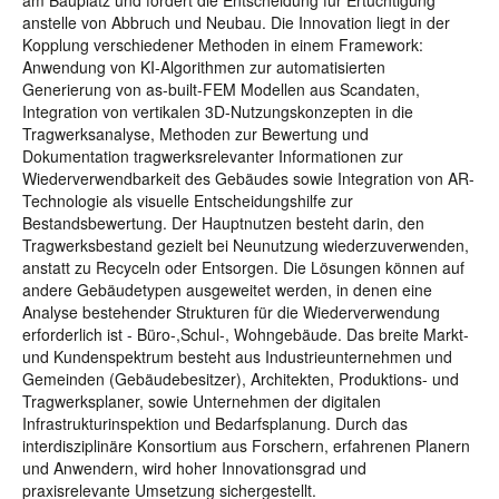
am Bauplatz und fördert die Entscheidung für Ertüchtigung
anstelle von Abbruch und Neubau. Die Innovation liegt in der
Kopplung verschiedener Methoden in einem Framework:
Anwendung von KI-Algorithmen zur automatisierten
Generierung von as-built-FEM Modellen aus Scandaten,
Integration von vertikalen 3D-Nutzungskonzepten in die
Tragwerksanalyse, Methoden zur Bewertung und
Dokumentation tragwerksrelevanter Informationen zur
Wiederverwendbarkeit des Gebäudes sowie Integration von AR-
Technologie als visuelle Entscheidungshilfe zur
Bestandsbewertung. Der Hauptnutzen besteht darin, den
Tragwerksbestand gezielt bei Neunutzung wiederzuverwenden,
anstatt zu Recyceln oder Entsorgen. Die Lösungen können auf
andere Gebäudetypen ausgeweitet werden, in denen eine
Analyse bestehender Strukturen für die Wiederverwendung
erforderlich ist - Büro-,Schul-, Wohngebäude. Das breite Markt-
und Kundenspektrum besteht aus Industrieunternehmen und
Gemeinden (Gebäudebesitzer), Architekten, Produktions- und
Tragwerksplaner, sowie Unternehmen der digitalen
Infrastrukturinspektion und Bedarfsplanung. Durch das
interdisziplinäre Konsortium aus Forschern, erfahrenen Planern
und Anwendern, wird hoher Innovationsgrad und
praxisrelevante Umsetzung sichergestellt.