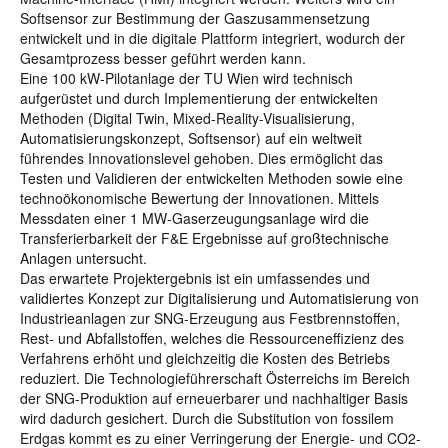
Softsensor zur Bestimmung der Gaszusammensetzung
entwickelt und in die digitale Plattform integriert, wodurch der
Gesamtprozess besser geführt werden kann.
Eine 100 kW-Pilotanlage der TU Wien wird technisch
aufgerüstet und durch Implementierung der entwickelten
Methoden (Digital Twin, Mixed-Reality-Visualisierung,
Automatisierungskonzept, Softsensor) auf ein weltweit
führendes Innovationslevel gehoben. Dies ermöglicht das
Testen und Validieren der entwickelten Methoden sowie eine
technoökonomische Bewertung der Innovationen. Mittels
Messdaten einer 1 MW-Gaserzeugungsanlage wird die
Transferierbarkeit der F&E Ergebnisse auf großtechnische
Anlagen untersucht.
Das erwartete Projektergebnis ist ein umfassendes und
validiertes Konzept zur Digitalisierung und Automatisierung von
Industrieanlagen zur SNG-Erzeugung aus Festbrennstoffen,
Rest- und Abfallstoffen, welches die Ressourceneffizienz des
Verfahrens erhöht und gleichzeitig die Kosten des Betriebs
reduziert. Die Technologieführerschaft Österreichs im Bereich
der SNG-Produktion auf erneuerbarer und nachhaltiger Basis
wird dadurch gesichert. Durch die Substitution von fossilem
Erdgas kommt es zu einer Verringerung der Energie- und CO2-