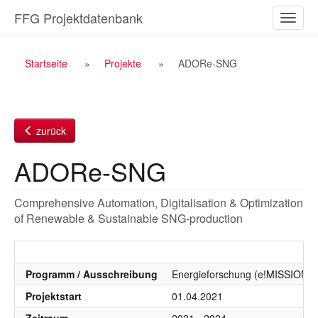
Zum
FFG Projektdatenbank
Naviga
Inhalt
ein-/a
Breadcrumb
Startseite
Projekte
ADORe-SNG
Navigation
zurück
ADORe-SNG
Comprehensive Automation, Digitalisation & Optimization
of Renewable & Sustainable SNG-production
Programm / Ausschreibung
Energieforschung (e!MISSION), 
Projektstart
01.04.2021