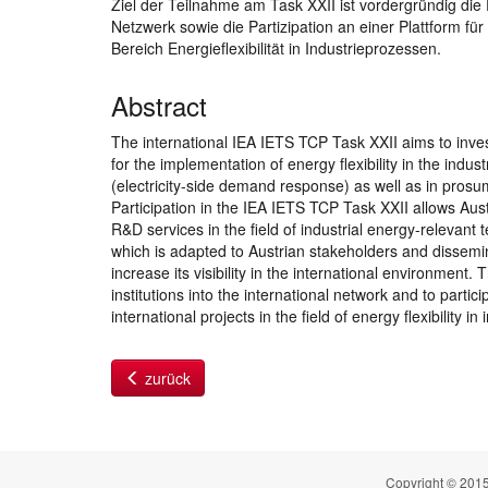
Ziel der Teilnahme am Task XXII ist vordergründig die
Netzwerk sowie die Partizipation an einer Plattform für
Bereich Energieflexibilität in Industrieprozessen.
Abstract
The international IEA IETS TCP Task XXII aims to invest
for the implementation of energy flexibility in the industry
(electricity-side demand response) as well as in prosum
Participation in the IEA IETS TCP Task XXII allows Aust
R&D services in the field of industrial energy-relevant
which is adapted to Austrian stakeholders and dissemi
increase its visibility in the international environment.
institutions into the international network and to partic
international projects in the field of energy flexibility in
zurück
Copyright © 2015