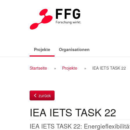
Zum
Inhalt
(aktiv)
Projekte
Organisationen
Breadcrumb
Startseite
Projekte
IEA IETS TASK 22
Navigation
zurück
IEA IETS TASK 22
IEA IETS TASK 22: Energieflexibilitä