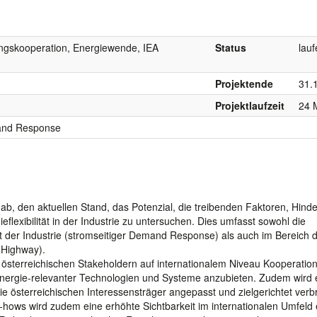
ngskooperation, Energiewende, IEA
Status
lau
Projektende
31.
Projektlaufzeit
24 
emand Response
 ab, den aktuellen Stand, das Potenzial, die treibenden Faktoren, Hind
lexibilität in der Industrie zu untersuchen. Dies umfasst sowohl die
ität der Industrie (stromseitiger Demand Response) als auch im Bereich 
 Highway).
s österreichischen Stakeholdern auf internationalem Niveau Kooperatio
Energie-relevanter Technologien und Systeme anzubieten. Zudem wird 
 österreichischen Interessensträger angepasst und zielgerichtet verbr
-hows wird zudem eine erhöhte Sichtbarkeit im internationalen Umfeld e