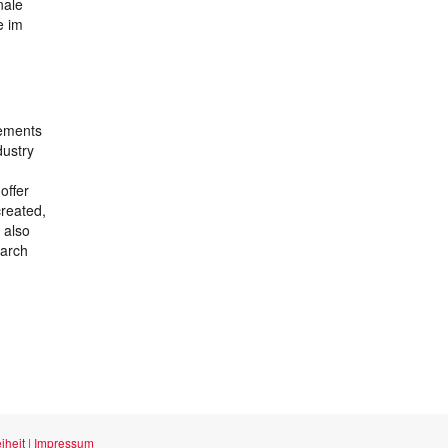
nale
e im
rements
dustry
offer
created,
 also
earch
iheit
|
Impressum