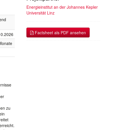
Energieinstitut an der Johannes Kepler
Universität Linz
fend
Factsheet als PDF ansehen
10.2026
Monate
ernisse
der
nen zu
ein
eitet
rreicht.