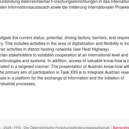
 Einbindung österreichischer Forschungseinrichtungen in das internatio
 den Informationsaustausch sowie die Initiierung internationaler Projekt
igate the current status, potential, driving factors, barriers, and requi
. This includes activities in the area of digitalization and flexibility in in
er activities in district heating networks (see Heat Highway).
rian stakeholders to establish cooperation at an international level and 
 technologies and systems. In addition, access to valuable know-how is 
nated in a targeted manner. The presentation of Austrian know-how will
 The primary aim of participation in Task XXII is to integrate Austrian res
ipate in a platform for the exchange of information and the initiation of
 industrial processes.
 - 2026 | FFG - Die Österreichische Forschungsförderungsgesellschaft. |
Barrierefre