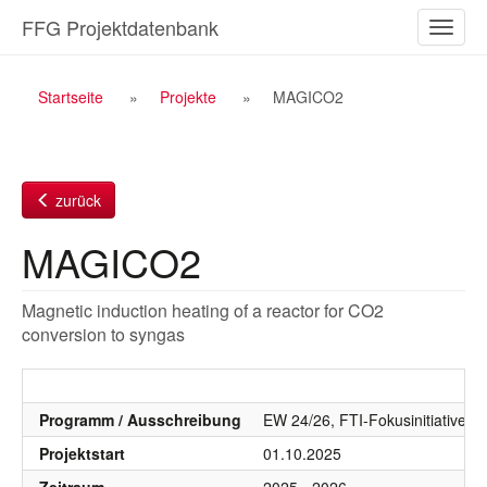
Zum
FFG Projektdatenbank
Naviga
Inhalt
ein-/a
Breadcrumb
Startseite
Projekte
MAGICO2
Navigation
zurück
MAGICO2
Magnetic induction heating of a reactor for CO2
conversion to syngas
Programm / Ausschreibung
EW 24/26, FTI-Fokusinitiativen,
Projektstart
01.10.2025