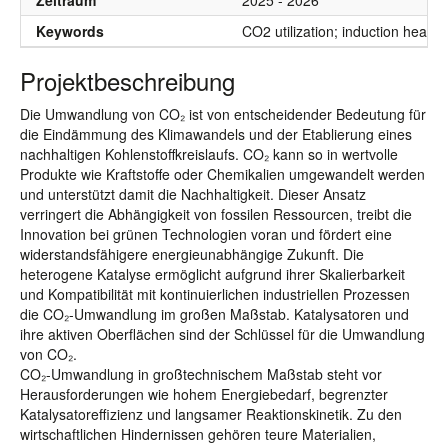
Zeitraum
2025 - 2026
Keywords
CO2 utilization; induction heating
Projektbeschreibung
Die Umwandlung von CO₂ ist von entscheidender Bedeutung für
die Eindämmung des Klimawandels und der Etablierung eines
nachhaltigen Kohlenstoffkreislaufs. CO₂ kann so in wertvolle
Produkte wie Kraftstoffe oder Chemikalien umgewandelt werden
und unterstützt damit die Nachhaltigkeit. Dieser Ansatz
verringert die Abhängigkeit von fossilen Ressourcen, treibt die
Innovation bei grünen Technologien voran und fördert eine
widerstandsfähigere energieunabhängige Zukunft. Die
heterogene Katalyse ermöglicht aufgrund ihrer Skalierbarkeit
und Kompatibilität mit kontinuierlichen industriellen Prozessen
die CO₂-Umwandlung im großen Maßstab. Katalysatoren und
ihre aktiven Oberflächen sind der Schlüssel für die Umwandlung
von CO₂.
CO₂-Umwandlung in großtechnischem Maßstab steht vor
Herausforderungen wie hohem Energiebedarf, begrenzter
Katalysatoreffizienz und langsamer Reaktionskinetik. Zu den
wirtschaftlichen Hindernissen gehören teure Materialien,