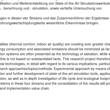
rifikation und Weiterentwicklung von State-of-the-Art Simulationswerkz
berechnung und - simulation, sowie vertiefte Untersuchung von
agen in diesen vier Streams und das Zusammenführen der Ergebnisse w
ührungswertschöpfungskette wesentliche Erkenntnisse bringen.
ies (thermal comfort, indoor air quality) are creating ever greater ch
energy consumption and associated emissions should be minimized as far
lation systems are often presented as the technology of salvation, while
 this is not based on substantiated facts. This research project therefor
 technologies, in detail with regard to its various implications, particul
 research approaches/topics/methods: Experimental approach by means of
cation and further development of state-of-the-art simulation tools, applic
on, as well as in-depth investigation of life cycle and ecological footpri
tems in these four streams and the consolidation of the results will pr
g and implementation value chain.