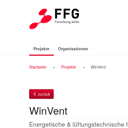
Zum
Inhalt
(aktiv)
Projekte
Organisationen
Breadcrumb
Startseite
Projekte
WinVent
Navigation
zurück
WinVent
Energetische & lüftungstechnische I