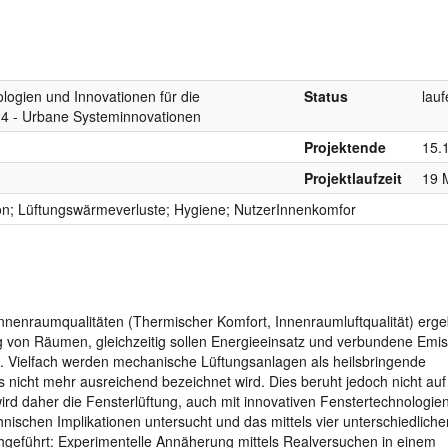
logien und Innovationen für die
Status
lau
024 - Urbane Systeminnovationen
Projektende
15.
Projektlaufzeit
19 
ion; Lüftungswärmeverluste; Hygiene; NutzerInnenkomfor
nenraumqualitäten (Thermischer Komfort, Innenraumluftqualität) erg
g von Räumen, gleichzeitig sollen Energieeinsatz und verbundene Emi
n. Vielfach werden mechanische Lüftungsanlagen als heilsbringende
s nicht mehr ausreichend bezeichnet wird. Dies beruht jedoch nicht auf
rd daher die Fensterlüftung, auch mit innovativen Fenstertechnologien
chnischen Implikationen untersucht und das mittels vier unterschiedliche
eführt: Experimentelle Annäherung mittels Realversuchen in einem