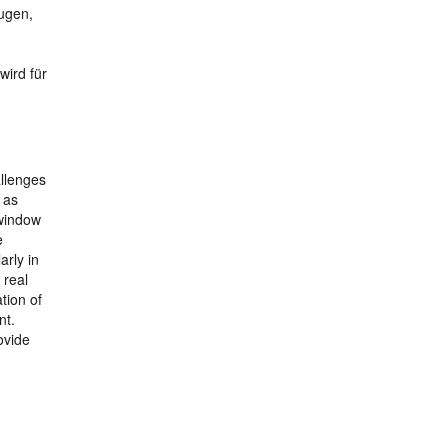
eugen,
ird für
allenges
 as
 window
e
arly in
 real
ation of
nt.
ovide