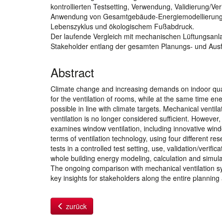
kontrollierten Testsetting, Verwendung, Validierung/Ve
Anwendung von Gesamtgebäude-Energiemodellierung, -
Lebenszyklus und ökologischem Fußabdruck.
Der laufende Vergleich mit mechanischen Lüftungsanl
Stakeholder entlang der gesamten Planungs- und Ausf
Abstract
Climate change and increasing demands on indoor qualit
for the ventilation of rooms, while at the same time 
possible in line with climate targets. Mechanical venti
ventilation is no longer considered sufficient. However,
examines window ventilation, including innovative window
terms of ventilation technology, using four different
tests in a controlled test setting, use, validation/verifi
whole building energy modeling, calculation and simulati
The ongoing comparison with mechanical ventilation sys
key insights for stakeholders along the entire plannin
zurück