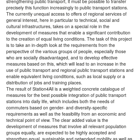
strengthening public transport, it must be possible to transfer
precisely this function increasingly to public transport stations.
The currently unequal access to offers of regional services of
general interest, here in particular to technical, social and
cultural infrastructures, takes on a special role in the
development of measures that enable a significant contribution
to the creation of equal living conditions. The task of this project
is to take an in-depth look at the requirements from the
perspective of the various groups of people, especially those
who are socially disadvantaged, and to develop effective
measures based on this, which will lead to an increase in the
use of public transport and regional public transport stations and
enable equivalent living conditions, such as local supply or a
distribution of jobs and training places.
The result of Station4All is a weighted concrete catalogue of
measures for the best possible integration of public transport
stations into daily life, which includes both the needs of
commuters based on gender- and diversity-specific
requirements as well as the feasibility from an economic and
technical point of view. The clear added value is the
development of measures that involve all relevant population
groups equally, are expected to be highly accepted and
strengthen equal, sustainable and networked mobility as well as