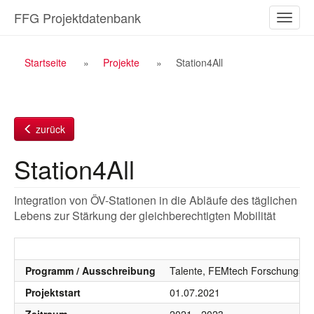
Zum
FFG Projektdatenbank
Naviga
Inhalt
ein-/a
Breadcrumb
Startseite
Projekte
Station4All
Navigation
zurück
Station4All
Integration von ÖV-Stationen in die Abläufe des täglichen
Lebens zur Stärkung der gleichberechtigten Mobilität
Programm / Ausschreibung
Talente, FEMtech Forschungspr
Projektstart
01.07.2021