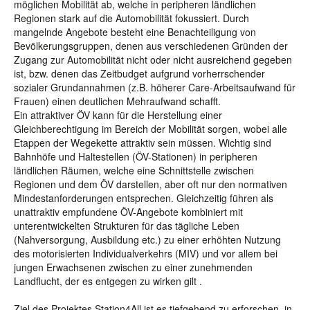
möglichen Mobilität ab, welche in peripheren ländlichen
Regionen stark auf die Automobilität fokussiert. Durch
mangelnde Angebote besteht eine Benachteiligung von
Bevölkerungsgruppen, denen aus verschiedenen Gründen der
Zugang zur Automobilität nicht oder nicht ausreichend gegeben
ist, bzw. denen das Zeitbudget aufgrund vorherrschender
sozialer Grundannahmen (z.B. höherer Care-Arbeitsaufwand für
Frauen) einen deutlichen Mehraufwand schafft.
Ein attraktiver ÖV kann für die Herstellung einer
Gleichberechtigung im Bereich der Mobilität sorgen, wobei alle
Etappen der Wegekette attraktiv sein müssen. Wichtig sind
Bahnhöfe und Haltestellen (ÖV-Stationen) in peripheren
ländlichen Räumen, welche eine Schnittstelle zwischen
Regionen und dem ÖV darstellen, aber oft nur den normativen
Mindestanforderungen entsprechen. Gleichzeitig führen als
unattraktiv empfundene ÖV-Angebote kombiniert mit
unterentwickelten Strukturen für das tägliche Leben
(Nahversorgung, Ausbildung etc.) zu einer erhöhten Nutzung
des motorisierten Individualverkehrs (MIV) und vor allem bei
jungen Erwachsenen zwischen zu einer zunehmenden
Landflucht, der es entgegen zu wirken gilt .
Ziel des Projektes Station4All ist es tiefgehend zu erforschen, in