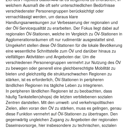
welchem Ausmaß die oft sehr unterschiedlichen Bedürfnisse
verschiedenster Personengruppen berücksichtigt oder
vernachlässigt werden, um daraus klare
Handlungsanweisungen zur Verbesserung der regionalen und
der ÖV-Servicequalität zu erarbeiten. Der Fokus liegt dabei auf
regionalen ÖV-Stationen, welche im Vergleich zu ÖV-Stationen in
Agglomerationsräumen oft nur rudimentär ausgestattet sind.
Umgekehrt stellen diese ÖV-Stationen für die lokale Bevölkerung
eine wesentliche Schnittstelle zum ÖV und darüber hinaus zu
vielfältigen Aktivitäten und Angeboten dar. Um die
verschiedenen Personengruppen vermehrt zur Nutzung des ÖV
zu bewegen oder generell eine gleichberechtigte Mobilität zu
bieten und gleichzeitig die strukturschwachen Regionen zu
stärken, ist es erforderlich, ÖV-Stationen in peripheren
ländlichen Regionen ins tägliche Leben zu integrieren.
In peripheren ländlichen Regionen ist zu beobachten, dass
häufig Tankstellen(shops) die letzten verbliebenen sozialen
Zentren darstellen. Mit den umwelt- und verkehrspolitischen
Zielen, allen voran den ÖV zu stärken, muss es gelingen, genau
diese Funktion vermehrt auf ÖV-Stationen zu übertragen. Den
gegenwärtig ungleichen Zugang zu Angeboten der regionalen
Daseinsvorsorge, hier insbesondere zu technischen, sozialen