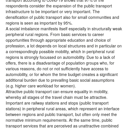
transport according to Covid-19 shows that 97% of the
respondents consider the expansion of the public transport
infrastructure to be important or very important. The
densification of public transport also for small communities and
regions is seen as important by 95%.
A social imbalance manifests itself especially in structurally weak
peripheral rural regions. From basic services to career
opportunities through appropriate education and choice of
profession, a lot depends on local structures and in particular on
a correspondingly possible mobility, which in peripheral rural
regions is strongly focussed on automobility. Due to a lack of
offers, there is a disadvantage of population groups who, for
various reasons, do not or not sufficiently have access to
automobility, or for whom the time budget creates a significant
additional burden due to prevailing basic social assumptions
(e.g. higher care workload for women).
Attractive public transport can ensure equality in mobility,
whereby all stages of the travel chain must be attractive.
Important are railway stations and stops (public transport
stations) in peripheral rural areas, which represent an interface
between regions and public transport, but often only meet the
normative minimum requirements. At the same time, public
transport services that are perceived as unattractive combined