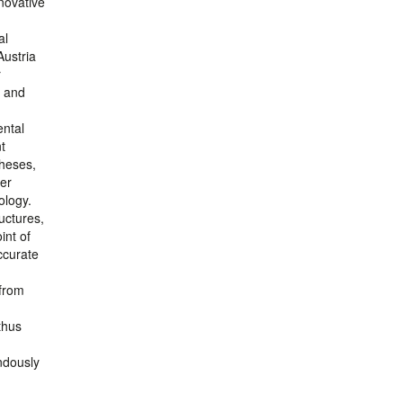
novative
al
Austria
r
s and
ental
t
theses,
ver
ology.
uctures,
int of
ccurate
 from
thus
ndously