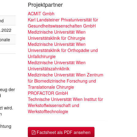
Projektpartner
ACMIT Gmbh
Karl Landsteiner Privatuniversität für
nd
Gesundheitswissenschaften GmbH
8.2022
Medizinische Universität Wien
Universitätsklinik für Chirurgie
onate
Medizinische Universität Wien
Universitätsklinik für Orthopädie und
Unfallchirurgie
Medizinische Universität Wien
Universitätszahnklinik
Medizinische Universität Wien Zentrum
für Biomedizinische Forschung und
Translationale Chirurgie
zeug der
PROFACTOR GmbH
d
Technische Universität Wien Institut für
Werkstoffwissenschaft und
t wird.
Werkstofftechnologie
n
chtung
Factsheet als PDF ansehen