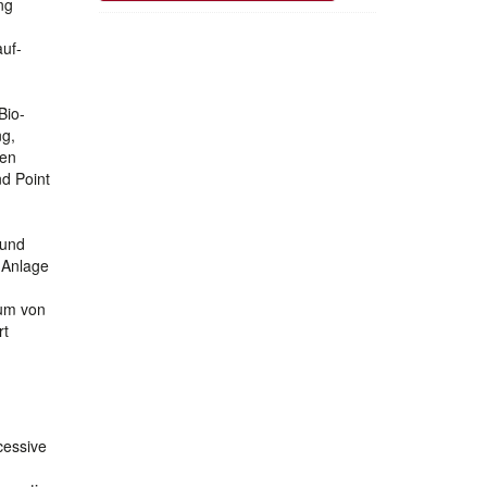
ng
uf-
Bio-
ng,
gen
d Point
 und
-Anlage
rum von
rt
cessive