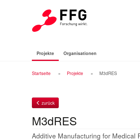
Zum
Inhalt
(aktiv)
Projekte
Organisationen
Breadcrumb
Startseite
Projekte
M3dRES
Navigation
zurück
M3dRES
Additive Manufacturing for Medical