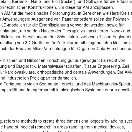
tall-, Keramik-, Nano- und Bio-Drucker), und Software für die Erfassu
ion technischer Konstruktionen, um diese für AM anzupassen.
 AM für die medizinische Forschung ab, in Bereichen wie Herz-Kreisla
en Anwendungen: Ausgehend von Patientenbildern sollen der Polymer-,
n 3D-modellen für die Eingriffsplanung verwendet werden, sowie für
e Implantate, um so den Nutzen der Therapie zu maximieren. Nano- und 
linischen Forschung an der Schnittstelle zwischen Tissue Engineeri
tellung von 3D-Gerüsten für Zellkulturen mit eingebetteten kleinlumi
auch der Bau von Mikro-Vorrichtungen für Organ-on-Chip-Forschung un
klinischen und klinischen Forschung gut ausgewogen: Es reicht von
ung und Diagnostik, Materialwissenschaften, Tissue Engineering, Zell-
ie für kardiovaskuläre, orthopädische und dentale Anwendungen. Die AM
nd industriellen Projektpartner darstellen.
he Fertigung in vielen Segmenten ersetzt und das Machbarkeits-Spekt
Komplexität und Integrierbarkeit in biologischen Systemen enorm erweite
g, refers to methods to create three dimensional objects by adding suc
the hand of medical research in areas ranging from medical devices,