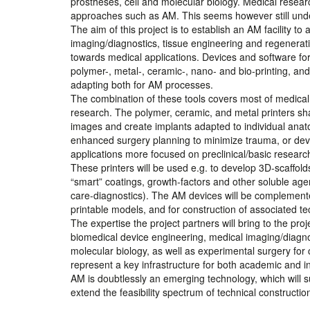
prostheses, cell and molecular biology. Medical researc
approaches such as AM. This seems however still unde
The aim of this project is to establish an AM facility t
imaging/diagnostics, tissue engineering and regenerat
towards medical applications. Devices and software for a 
polymer-, metal-, ceramic-, nano- and bio-printing, an
adapting both for AM processes.
The combination of these tools covers most of medical
research. The polymer, ceramic, and metal printers sha
images and create implants adapted to individual anato
enhanced surgery planning to minimize trauma, or devel
applications more focused on preclinical/basic researc
These printers will be used e.g. to develop 3D-scaffol
“smart” coatings, growth-factors and other soluble age
care-diagnostics). The AM devices will be complement
printable models, and for construction of associated t
The expertise the project partners will bring to the pro
biomedical device engineering, medical imaging/diagno
molecular biology, as well as experimental surgery for c
represent a key infrastructure for both academic and in
AM is doubtlessly an emerging technology, which will 
extend the feasibility spectrum of technical constructio