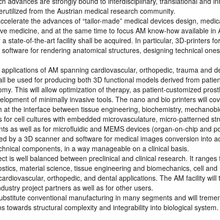
h advances are strongly bound to interdisciplinary, translational and in
rutilized from the Austrian medical research community.
o accelerate the advances of “tailor-made” medical devices design, medic
ive medicine, and at the same time to focus AM know-how available in 
state-of-the-art facility shall be acquired. In particular, 3D-printers fo
d software for rendering anatomical structures, designing technical one
 applications of AM spanning cardiovascular, orthopedic, trauma and d
ll be used for producing both 3D functional models derived from patien
my. This will allow optimization of therapy, as patient-customized pros
opment of minimally invasive tools. The nano and bio printers will co
h at the interface between tissue engineering, biochemistry, mechanobi
ds for cell cultures with embedded microvasculature, micro-patterned str
nts as well as for microfluidic and MEMS devices (organ-on-chip and po
ed by a 3D scanner and software for medical images conversion into a
echnical components, in a way manageable on a clinical basis.
ject is well balanced between preclinical and clinical research. It ranges
stics, material science, tissue engineering and biomechanics, cell and
ardiovascular, orthopedic, and dental applications. The AM facility will 
dustry project partners as well as for other users.
substitute conventional manufacturing in many segments and will treme
ns towards structural complexity and integrability into biological system.