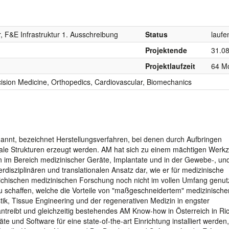
r, F&E Infrastruktur 1. Ausschreibung
Status
laufe
Projektende
31.0
Projektlaufzeit
64 M
cision Medicine, Orthopedics, Cardiovascular, Biomechanics
annt, bezeichnet Herstellungsverfahren, bei denen durch Aufbringen
nale Strukturen erzeugt werden. AM hat sich zu einem mächtigen Werk
 im Bereich medizinischer Geräte, Implantate und in der Gewebe-, un
terdisziplinären und translationalen Ansatz dar, wie er für medizinische
reichischen medizinischen Forschung noch nicht im vollen Umfang genutz
 zu schaffen, welche die Vorteile von "maßgeschneidertem" medizinische
ik, Tissue Engineering und der regenerativen Medizin in engster
treibt und gleichzeitig bestehendes AM Know-how in Österreich in Ri
e und Software für eine state-of-the-art Einrichtung installiert werden,