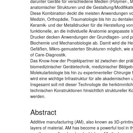
darunter Geräte für verschiedene Medien (Polymer-, Me
anatomischer Strukturen und die Gestaltung/Modifikat
Diese Kombination deckt die meisten Anwendungen von
Medizin, Orthopädie, Traumatologie bis hin zu dental
Keramik- und der Metalldrucker für die Herstellung vo
funktionelle, an die individuelle Anatomie angepasst
Drucker decken Anwendungen der Grundlagen- und präk
Biochemie und Mechanobiologie ab. Damit wird die Hers
Gefäßen, Mikro-gemusterten Strukturen möglich, wie 
of Care-Diagnostik.
Das Know-how der Projektpartner ist zwischen der prä
biomedizinischer Gerätetechnik, medizinischer Bildgeb
Molekularbiologie bis hin zu experimenteller Chirurg
wird eine wichtige Infrastruktur für alle akademischen u
Insgesamt soll mit dieser Technologie die herkömmlic
technischen Konstruktionen hinsichtlich struktureller 
werden.
Abstract
Additive manufacturing (AM), also known as 3D-printin
layers of material. AM has become a powerful tool in 