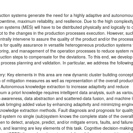
oduction systems generate the need for a highly adaptive and autonomou
time, maximum reliability, and resilience. Due to the high complexity
 systems (MES) will have to be distributed physically and logically to
pt to the changes in the production processes execution. However, suc
ntrally intervene to assure the quality of the product and/or the process
s for quality assurance in versatile heterogeneous production systems 
toring, and management of the operation processes to reduce system r
duction steps to compensate for the deviations. To this end, we develop
process planning and validation. In particular, we address the followin
ery: Key elements in this area are new dynamic cluster building concep
 of mitigation measures as well as representation of the overall produc
n. Autonomous knowledge extraction to increase adaptivity and reduce
m a priori knowledge requires intelligent data analysis, such as vario
xt-awareness, data abstraction and scattered-data fusion, and machine 
ask bringing added value by enhancing adaptivity and minimizing engin
 knowledge extraction methods. Fault diagnosis and prognosis for qualit
d system no single (sub)system knows the complete state of the overall
to detect, analyze, predict, and/or mitigate errors, faults, and failure
, and learning are key elements of this task. Cognitive decision-making