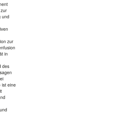
ment
 zur
g und
iven
ion zur
enfusion
t in
d des
usagen
ei
ist eine
t
und
 und