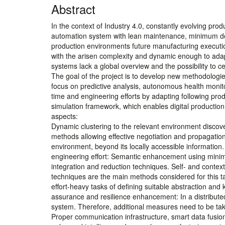
Abstract
In the context of Industry 4.0, constantly evolving pr
automation system with lean maintenance, minimum down
production environments future manufacturing execution
with the arisen complexity and dynamic enough to ada
systems lack a global overview and the possibility to ce
The goal of the project is to develop new methodologie
focus on predictive analysis, autonomous health moni
time and engineering efforts by adapting following pro
simulation framework, which enables digital production 
aspects:
Dynamic clustering to the relevant environment discov
methods allowing effective negotiation and propagation
environment, beyond its locally accessible informatio
engineering effort: Semantic enhancement using minimu
integration and reduction techniques. Self- and conte
techniques are the main methods considered for this t
effort-heavy tasks of defining suitable abstraction and
assurance and resilience enhancement: In a distribute
system. Therefore, additional measures need to be taken 
Proper communication infrastructure, smart data fusion