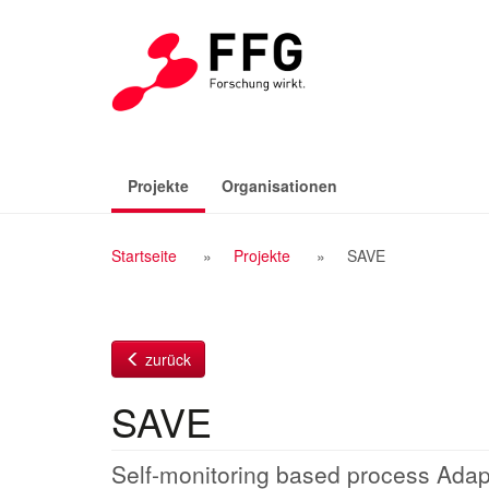
Zum
Inhalt
(aktiv)
Projekte
Organisationen
Breadcrumb
Startseite
Projekte
SAVE
Navigation
zurück
SAVE
Self-monitoring based process Adapt