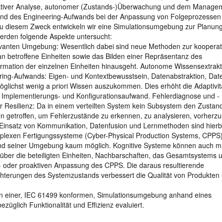
diktiver Analyse, autonomer (Zustands-)Überwachung und dem Manage
 und des Engineering-Aufwands bei der Anpassung von Folgeprozessen
u diesem Zweck entwickeln wir eine Simulationsumgebung zur Planun
erden folgende Aspekte untersucht:
elevanten Umgebung: Wesentlich dabei sind neue Methoden zur kooperat
 betroffene Einheiten sowie das Bilden einer Repräsentanz des
formation der einzelnen Einheiten hinausgeht. Autonome Wissensextrakt
ring-Aufwands: Eigen- und Kontextbewusstsein, Datenabstraktion, Dat
glichst wenig a priori Wissen auszukommen. Dies erhöht die Adaptivitä
 Implementierungs- und Konfigurationsaufwand. Fehlerdiagnose und -
 Resilienz: Da in einem verteilten System kein Subsystem den Zustan
getroffen, um Fehlerzustände zu erkennen, zu analysieren, vorherz
 Einsatz von Kommunikation, Datenfusion und Lernmethoden sind hierb
plexen Fertigungssysteme (Cyber-Physical Production Systems, CPPS) 
d seiner Umgebung kaum möglich. Kognitive Systeme können auch mi
über die beteiligten Einheiten, Nachbarschaften, das Gesamtsystems 
e- oder proaktiven Anpassung des CPPS. Die daraus resultierende
chterungen des Systemzustands verbessert die Qualität von Produkten
n einer, IEC 61499 konformen, Simulationsumgebung anhand eines
ezüglich Funktionalität und Effizienz evaluiert.