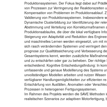
Produktionssystemen. Der Fokus liegt dabei auf Prä
von Prozessen zur Verringerung der Reaktionszeiten
Kompensation von Problemen im Produktionsablauf. Z
Validierung von Produktionssystemen. Insbesondere w
Dynamische Clusterbildung zur Identifizierung der r
Abstimmung und Verteilung von Korrekturmaßnamen an
Produktionsablaufes, die über die lokal verfügbare In
Steigerung von Adaptivität und Reduktion des Enginee
und maschinelles Lernen werden eingesetzt, um mit mö
sich rasch verändernden Systemen und verringert den
prognose zur Qualitätssicherung und Verbesserung der
Gesamtsystems kennt, werden zusätzliche Maßnahmen 
und zu entschärfen oder gar zu beheben. Der richtige
entscheidend. Kognitive Entscheidungsfindung: In kom
umfassende und genaue Modellierung des Systems un
unvollständigen Modellen arbeiten und nutzen Wissen 
verfügbarer Handlungsmöglichkeiten zur effizienten r
Entschärfung von Ausfällen, Anomalien oder Verschle
Prozessen in heterogenen Fertigungssystemen.
Im Rahmen des Projekts werden die SAVE Methoden i
realistischen Szenarios zur adaptiven Motorfertigung, b