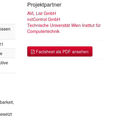
Projektpartner
AVL List GmbH
nxtControl GmbH
Technische Universität Wien Institut für
ossen
Computertechnik
21
Factsheet als PDF ansehen
te
ptive
barkeit,
esetzt