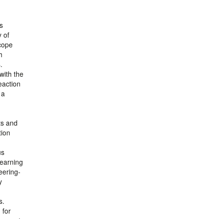
s
 of
 cope
h
.
with the
eaction
 a
g
ts and
tion
us
learning
eering-
y
s.
 for