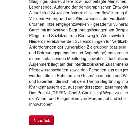
Säuglinge, Kinder, ältere bzw. hochbetagte Mensch
Lebensende. Aufgrund der demographischen Entwicklu
Aktuell sind 24,4% der österreichischen Bevölkerung ält
Vor dem Hintergrund des Klimawandels, der verdicht
urbanen Hitze entgegenzuwirken – gerade für vulnera
Care“ mit innovativen Begrünungslösungen am Beispie
Pflege- und Sozialzentrum Rennweg in Wien sowie in
Niederösterreich werden Systemlösungen für Vertika
Anforderungen der vulnerablen Zielgruppen (das sin
und Betreuungspersonen und Angehörige) entsprechen
einem umfassenden Monitoring, sowohl mit technische
Augenmerk liegt auf der interdisziplinären Zusammena
Pflegewissenschaften sowie den Personen aus den jew
werden, die im Rahmen von Gesprächsrunden und Wor
und Experten, die sich mit dem Thema Begrünung in 
Krankenhäusern etc. auseinandersetzen, zusammenfü
Das Projekt „GREEN: Cool & Care“ zeigt Wege zu ein
die Wohn- und Pflegeheime von Morgen auf und ist ei
Innovationen.
zurück