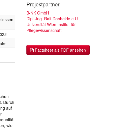
Projektpartner
B-NK GmbH
Dipl.-Ing. Ralf Dopheide e.U.
hlossen
Universität Wien Institut für
Pflegewissenschaft
2022
ate
Factsheet als PDF ansehen
schen
t. Durch
ung auf
en
qualität
en, wie