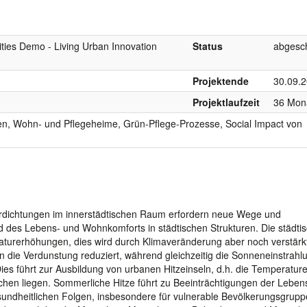
ities Demo - Living Urban Innovation
Status
abgesc
Projektende
30.09.
Projektlaufzeit
36 Mon
, Wohn- und Pflegeheime, Grün-Pflege-Prozesse, Social Impact von
dichtungen im innerstädtischen Raum erfordern neue Wege und
 des Lebens- und Wohnkomforts in städtischen Strukturen. Die städti
urerhöhungen, dies wird durch Klimaveränderung aber noch verstärk
en die Verdunstung reduziert, während gleichzeitig die Sonneneinstrahl
es führt zur Ausbildung von urbanen Hitzeinseln, d.h. die Temperatur
chen liegen. Sommerliche Hitze führt zu Beeinträchtigungen der Lebens
undheitlichen Folgen, insbesondere für vulnerable Bevölkerungsgrupp