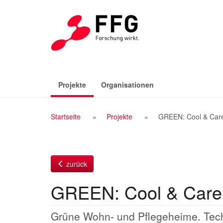
Zum
Inhalt
(aktiv)
Projekte
Organisationen
Breadcrumb
Startseite
Projekte
GREEN: Cool & Car
Navigation
zurück
GREEN: Cool & Care
Grüne Wohn- und Pflegeheime. Tech