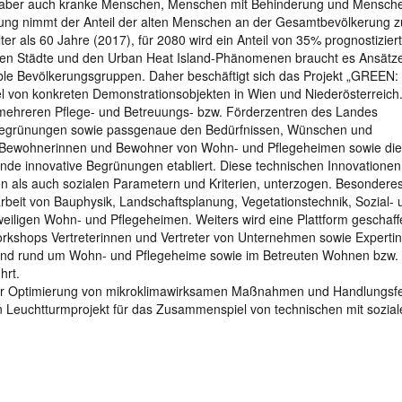
en aber auch kranke Menschen, Menschen mit Behinderung und Mensc
ng nimmt der Anteil der alten Menschen an der Gesamtbevölkerung z
er als 60 Jahre (2017), für 2080 wird ein Anteil von 35% prognostiziert
eten Städte und den Urban Heat Island-Phänomenen braucht es Ansätz
ble Bevölkerungsgruppen. Daher beschäftigt sich das Projekt „GREEN:
l von konkreten Demonstrationsobjekten in Wien und Niederösterreich
 mehreren Pflege- und Betreuungs- bzw. Förderzentren des Landes
lbegrünungen sowie passgenaue den Bedürfnissen, Wünschen und
d Bewohnerinnen und Bewohner von Wohn- und Pflegeheimen sowie die
de innovative Begrünungen etabliert. Diese technischen Innovatione
n als auch sozialen Parametern und Kriterien, unterzogen. Besondere
rbeit von Bauphysik, Landschaftsplanung, Vegetationstechnik, Sozial- 
eiligen Wohn- und Pflegeheimen. Weiters wird eine Plattform geschaff
kshops Vertreterinnen und Vertreter von Unternehmen sowie Experti
und rund um Wohn- und Pflegeheime sowie im Betreuten Wohnen bzw. 
hrt.
er Optimierung von mikroklimawirksamen Maßnahmen und Handlungsfel
n Leuchtturmprojekt für das Zusammenspiel von technischen mit sozial