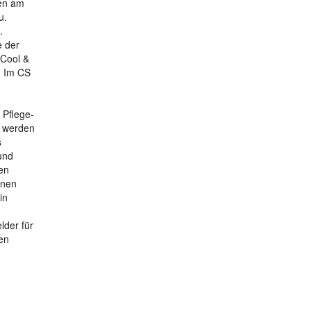
hen am
u.
.
e der
 Cool &
. Im CS
 Pflege-
n werden
s
und
en
nnen
in
der für
en