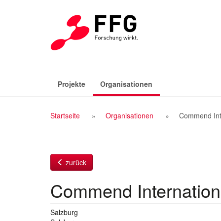
Zum
Inhalt
(aktiv)
Projekte
Organisationen
Breadcrumb
Startseite
Organisationen
Commend Int
Navigation
zurück
Commend Internatio
Salzburg