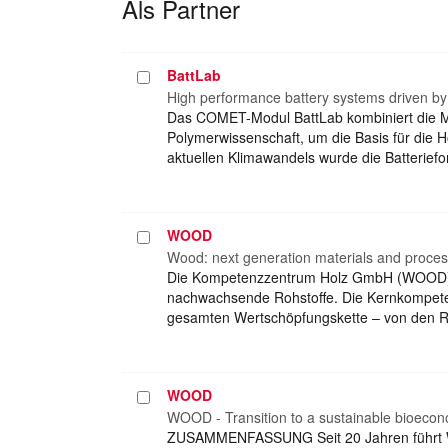
Als Partner
BattLab
Projekt
auswählen
High performance battery systems driven by 
Das COMET-Modul BattLab kombiniert die Me
Polymerwissenschaft, um die Basis für die H
aktuellen Klimawandels wurde die Batterief
WOOD
Projekt
auswählen
Wood: next generation materials and proces
Die Kompetenzzentrum Holz GmbH (WOOD) is
nachwachsende Rohstoffe. Die Kernkompeten
gesamten Wertschöpfungskette – von den Ro
WOOD
Projekt
auswählen
WOOD - Transition to a sustainable bioeco
ZUSAMMENFASSUNG Seit 20 Jahren führt W