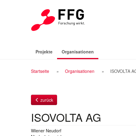
Zum
Inhalt
(aktiv)
Projekte
Organisationen
Breadcrumb
Startseite
Organisationen
ISOVOLTA A
Navigation
zurück
ISOVOLTA AG
Wiener Neudorf