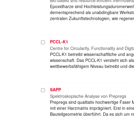
auswählen
Bio-based and resource-efficient thermosets
Epoxidharze sind Hochleistungsduromerwerksto
dementsprechend als unabdingbare Werkstof
zentralen Zukunftstechnologien, wie regene
PCCL-K1
Projekt
auswählen
Centre for Circularity, Functionality and Dig
PCCL-K1 betreibt wissenschaftliche und an
wissenschaft. Das PCCL-K1 versteht sich al
wettbewerbsfähigem Niveau betreibt und die
SAPP
Projekt
auswählen
Spektroskopische Analyse von Prepregs
Prepregs sind qualitativ hochwertige Faser 
mit einer Harzmatrix imprägniert. Erst in ei
Bauteilgeometrie überführt. Da es sich um 