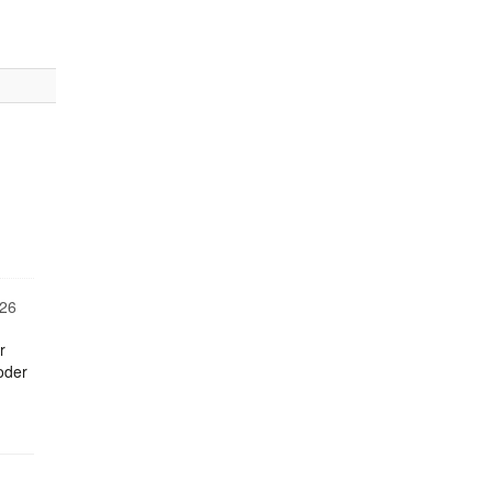
26
r
oder