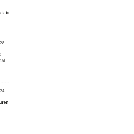
tz in
28
d -
nal
24
turen