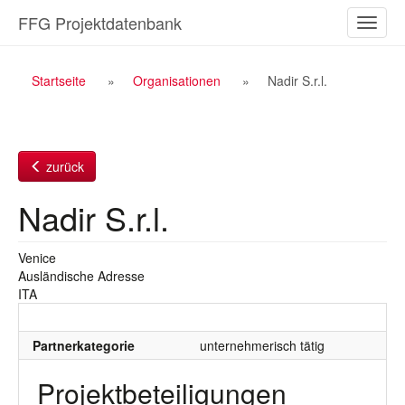
Zum
FFG Projektdatenbank
Naviga
Inhalt
ein-/a
Breadcrumb
Startseite
Organisationen
Nadir S.r.l.
Navigation
zurück
Nadir S.r.l.
Venice
Ausländische Adresse
ITA
Partnerkategorie
unternehmerisch tätig
Projektbeteiligungen