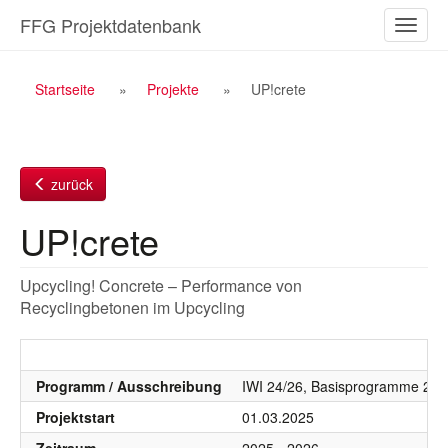
Zum
FFG Projektdatenbank
Naviga
Inhalt
ein-/a
Breadcrumb
Startseite
Projekte
UP!crete
Navigation
zurück
UP!crete
Upcycling! Concrete – Performance von
Recyclingbetonen im Upcycling
Programm / Ausschreibung
IWI 24/26, Basisprogramme 20
Projektstart
01.03.2025