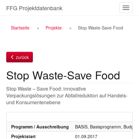
Zum
FFG Projektdatenbank
Naviga
Inhalt
ein-/a
Breadcrumb
Startseite
Projekte
Stop Waste-Save Food
Navigation
zurück
Stop Waste-Save Food
Stop Waste – Save Food: innovative
Verpackungslösungen zur Abfallreduktion auf Handels-
und Konsumentenebene
Programm / Ausschreibung
BASIS, Basisprogramm, Budgetj
Projektstart
01.09.2017