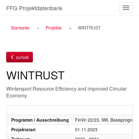
Zum
FFG Projektdatenbank
Naviga
Inhalt
ein-/a
Breadcrumb
Startseite
Projekte
WINTRUST
Navigation
zurück
WINTRUST
Wintersport Resource Efficiency and improved Circular
Economy
Programm / Ausschreibung
FinVn 22/23, IWI, Basisprogra
Projektstart
01.11.2023