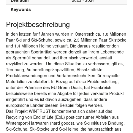
Zeitraum
2023 - 2024
Keywords
Projektbeschreibung
In den letzten fünf Jahren wurden in Österreich ca. 1,8 Millionen
Paar Ski und Ski-Schuhe, sowie ca. 2,3 Millionen Paar Skistöcke
und 1,4 Millionen Helme verkauft. Die daraus resultierenden
gebrauchten Sportartikel werden derzeit an ihrem Lebensende
als Sperrmüll behandelt und thermisch verwertet, anstatt
rezykliert zu werden. Um diese Situation zu verbessern, gilt es,
Trennung, Aufbereitungskapazitäten, Absatzmärkte,
Produktanwendungen und Verfahrenstechniken für recycelte
Materialien zu etabliert. In Bezug auf diese Problemstellung,
unter der Prämisse des EU Green Deals, hat Frankreich
beispielsweise bereits eine Abgabe für jedes verkaufte Produkt
eingeführt und es ist davon auszugehen, dass andere
europäische Länder diesem Beispiel folgen werden.
Das Projekt WINTRUST konzentrierst sich daher auf das
Recycling von End of Life (EoL) post-consumer Abfällen aus
Wintersport-Hartwaren (hard goods), wie Ski inklusive Bindung,
Ski-Schuhe, Ski-Stöcke und Ski-Helme, die hauptsächlich aus