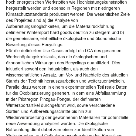
hoch energetischen Werkstoffen wie Hochleistungskunststoffen
hergestellt werden und ebenso in Regionen mit niedrigeren
Klimaschutzstandards produziert werden. Die wesentlichen Ziele
des Projektes sind a) die Analyse von
Aufbereitungsmöglichkeiten, um die Materialrückführung
definierter Wintersport hard goods deutlich zu steigern und b)
die gemeinsame, einheitliche ökologische und ökonomische
Bewertung dieses Recyclings.
Für die definierten Use Cases erfolgt ein LCA des gesamten
Wertschöpfungskreislaufs, das die ökologischen und
ökonomischen Wirkungen des Recyclings quantifiziert. Dies
inkludiert sowohl den industriellen, als auch den
wissenschaftlichen Ansatz, um Vor- und Nachteile des aktuellen
Stands der Technik herauszuarbeiten und weiterzuentwickeln.
Parallel dazu werden in einem experimentellen Teil reale Daten
für die Ökobilanzierung generiert, in dem eine Abfallsammlung
in der Pilotregion Pinzgau-Pongau der definierten
Wintersportartikel durchgeführt wird, sowie verschiedene
Sortier- und Aufbereitungsschritte bis hin zur
Wiederverarbeitung der gewonnenen Materialien für potenzielle
neue Anwendung analysiert werden. Die ökologische
Betrachtung dient dabei zum einen zur Identifikation von
Stellschrauben und Optimierungspotenzialen des Recyclings