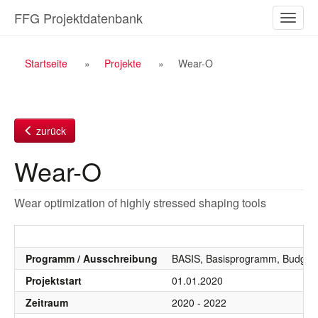
Zum
FFG Projektdatenbank
Naviga
Inhalt
ein-/a
Breadcrumb
Startseite
Projekte
Wear-O
Navigation
zurück
Wear-O
Wear optimization of highly stressed shaping tools
Programm / Ausschreibung
BASIS, Basisprogramm, Budgetj
Projektstart
01.01.2020
Zeitraum
2020 - 2022