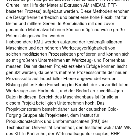
Grünteil mit Hilfe der Material Extrusion AM (MEAM, FFF-
basierter Prozess) aufgebaut werden. Diese Methoden erhöhen
die Designfreiheit erheblich und bietet eine hohe Flexibilität für
kleine und mittlere Serien. In Kombination mit den zuvor
genannten Materialvariationen können möglicherweise große
Potenziale geschaffen werden.
Insbesondere KMU werden aufgrund der kostengünstigeren
Maschinen und der höheren Werkzeugverfügbarkeit von
solchen modifizierten Prozessketten profitieren und können sich
so mit größeren Unternehmen im Werkzeug- und Formenbau
messen. Die mit diesem Projekt erzielten Erfolge können leicht
genutzt werden, da bereits mehrere Prozessschritte der neuen
Prozesskette auf industrieller Ebene angewendet werden.
Bislang gibt es keine Forschung im Bereich der vorverdichteten
Werkzeuge aus Hartmetall, und der Bedarf an zuverlässigen
Daten in diesem Bereich des Maschinenbaus ist für alle an
diesem Projekt beteiligten Unternehmen hoch. Das
Projektkonsortium besteht daher aus der deutschen Cold-
Forging-Gruppe als Projektleiter, dem Institut für
Produktionstechnik und Umformmaschinen (PtU) der
Technischen Universität Darmstadt, den Instituten wbk / IAM-WK
des KIT in Karlsruhe, der Wirtschaftsagentur ecoplus, RHP