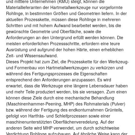
und mittlere Unternehmen (KMU) steigt, können die
Materiallieferanten der Hartmetallwerkzeuge nur vorgeformte
Rohlinge, in bestimmten Größen und Geometrien liefern. In der
aktuellen Prozesskette, müssen diese Rohlinge in mehreren
Schritten und mit hohem Aufwand bearbeitet werden, bis die
gewünschte Geometrie und Oberfläche, sowie die
Anforderungen an den Untergrund erfüllt werden können. Die
meisten erforderlichen Prozessschritte, erfordern eine teure
Ausrüstung und aufgrund der hohen Härte, einen erheblichen
Zeit- und Wissensaufwand.
Dieses Projekt hat zum Ziel, die Prozesskette für den Werkzeug-
und Formenbau von Hartmetallwerkzeugen zu verkürzen und
während des Fertigungsprozesses die Eigenschaften
entsprechend den Anforderungen anzupassen. Es wird
erwartet, dass die Werkzeuge eine längere Lebensdauer haben
und mehr Teile produziert werden, bis sie versagen. Zum einen
können diese Ziele durch eine mechanische Behandlung
(Maschinenhammer-Peening, MHP) des Rohmaterials (Pulver)
bzw. während der Fertigung des endkonturnahmen Grünteils,
gefolgt von Hartfräs- und Schleifprozessen sowie einer
maschinenunterstützten Oberflächenveredelung. Auf der
anderen Seite wird MHP verwendet, um durch schichtweise
Verdichtung Rohlinge aufzubauen. Auf ähnliche Weise kann der