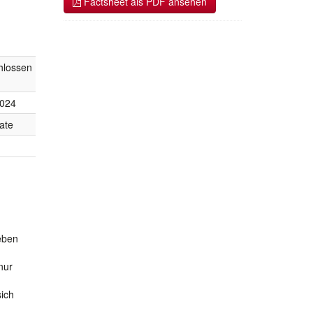
Factsheet als PDF ansehen
hlossen
2024
ate
eben
nur
sich