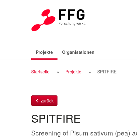
Zum
Inhalt
(aktiv)
Projekte
Organisationen
Breadcrumb
Startseite
Projekte
SPITFIRE
Navigation
zurück
SPITFIRE
Screening of Pisum sativum (pea) ac