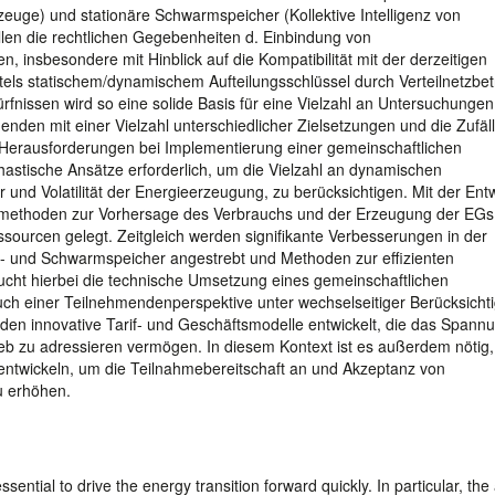
uge) und stationäre Schwarmspeicher (Kollektive Intelligenz von
en die rechtlichen Gegebenheiten d. Einbindung von
 insbesondere mit Hinblick auf die Kompatibilität mit der derzeitigen
els statischem/dynamischem Aufteilungsschlüssel durch Verteilnetzbetr
issen wird so eine solide Basis für eine Vielzahl an Untersuchungen
nden mit einer Vielzahl unterschiedlicher Zielsetzungen und die Zufäll
 Herausforderungen bei Implementierung einer gemeinschaftlichen
chastische Ansätze erforderlich, um die Vielzahl an dynamischen
r und Volatilität der Energieerzeugung, zu berücksichtigen. Mit der Ent
osemethoden zur Vorhersage des Verbrauchs und der Erzeugung der EGs
ssourcen gelegt. Zeitgleich werden signifikante Verbesserungen in der
s- und Schwarmspeicher angestrebt und Methoden zur effizienten
ucht hierbei die technische Umsetzung eines gemeinschaftlichen
h einer Teilnehmendenperspektive unter wechselseitiger Berücksicht
en innovative Tarif- und Geschäftsmodelle entwickelt, die das Spannu
eb zu adressieren vermögen. In diesem Kontext ist es außerdem nötig, 
ntwickeln, um die Teilnahmebereitschaft an und Akzeptanz von
u erhöhen.
ential to drive the energy transition forward quickly. In particular, the 