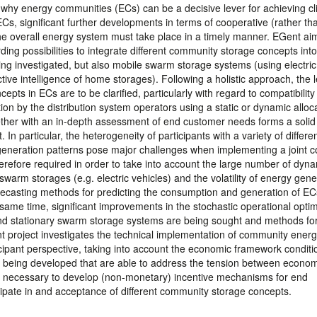
is why energy communities (ECs) can be a decisive lever for achieving c
f ECs, significant further developments in terms of cooperative (rather th
the overall energy system must take place in a timely manner. EGent ai
ng possibilities to integrate different community storage concepts int
ng investigated, but also mobile swarm storage systems (using electric
ive intelligence of home storages). Following a holistic approach, the l
epts in ECs are to be clarified, particularly with regard to compatibility
ion by the distribution system operators using a static or dynamic alloc
ther with an in-depth assessment of end customer needs forms a solid
In particular, the heterogeneity of participants with a variety of differe
generation patterns pose major challenges when implementing a joint c
herefore required in order to take into account the large number of dyn
 swarm storages (e.g. electric vehicles) and the volatility of energy gene
ecasting methods for predicting the consumption and generation of EC
 same time, significant improvements in the stochastic operational optim
and stationary swarm storage systems are being sought and methods fo
nt project investigates the technical implementation of community ener
pant perspective, taking into account the economic framework conditi
e being developed that are able to address the tension between econo
 also necessary to develop (non-monetary) incentive mechanisms for end
icipate in and acceptance of different community storage concepts.