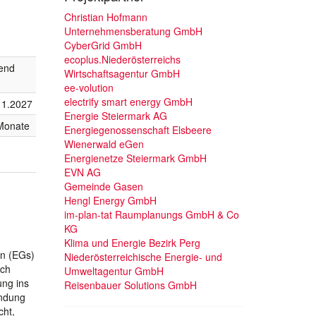
Christian Hofmann
Unternehmensberatung GmbH
CyberGrid GmbH
ecoplus.Niederösterreichs
fend
Wirtschaftsagentur GmbH
ee-volution
electrify smart energy GmbH
11.2027
Energie Steiermark AG
Monate
Energiegenossenschaft Elsbeere
Wienerwald eGen
Energienetze Steiermark GmbH
EVN AG
Gemeinde Gasen
Hengl Energy GmbH
im-plan-tat Raumplanungs GmbH & Co
KG
Klima und Energie Bezirk Perg
en (EGs)
Niederösterreichische Energie- und
och
Umweltagentur GmbH
ung ins
Reisenbauer Solutions GmbH
indung
cht,