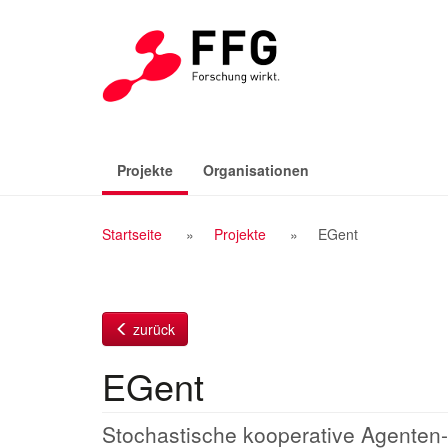
Zum
Inhalt
(aktiv)
Projekte
Organisationen
Breadcrumb
Startseite
Projekte
EGent
Navigation
zurück
EGent
Stochastische kooperative Agenten-