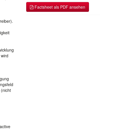
Factsheet als PDF ansehen
eiber).
igkeit
wicklung
 wird
igung
ngsfeld
(nicht
active