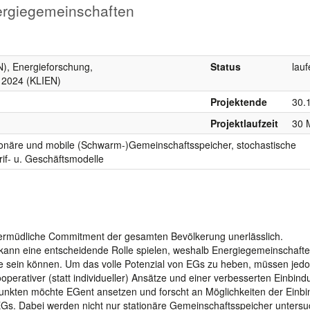
ergiegemeinschaften
), Energieforschung,
Status
lau
 2024 (KLIEN)
Projektende
30.
Projektlaufzeit
30 
ionäre und mobile (Schwarm-)Gemeinschaftsspeicher, stochastische
arif- u. Geschäftsmodelle
nermüdliche Commitment der gesamten Bevölkerung unerlässlich.
 kann eine entscheidende Rolle spielen, weshalb Energiegemeinschaft
le sein können. Um das volle Potenzial von EGs zu heben, müssen jed
ooperativer (statt individueller) Ansätze und einer verbesserten Einbind
unkten möchte EGent ansetzen und forscht an Möglichkeiten der Einb
Gs. Dabei werden nicht nur stationäre Gemeinschaftsspeicher untersu