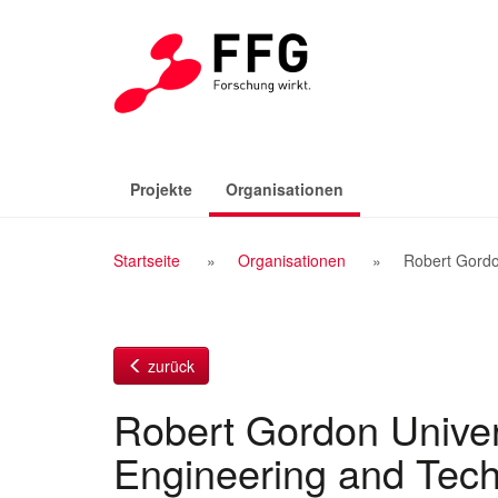
Zum
Inhalt
(aktiv)
Projekte
Organisationen
Breadcrumb
Startseite
Organisationen
Robert Gordo
Navigation
zurück
Robert Gordon Univer
Engineering and Tec