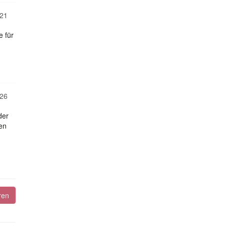
21
e für
26
der
en
ren