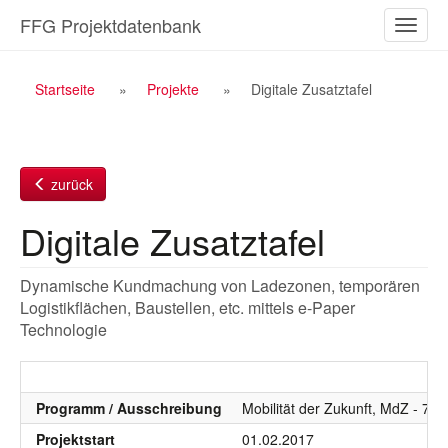
Zum
FFG Projektdatenbank
Naviga
Inhalt
ein-/a
Breadcrumb
Startseite
Projekte
Digitale Zusatztafel
Navigation
zurück
Digitale Zusatztafel
Dynamische Kundmachung von Ladezonen, temporären
Logistikflächen, Baustellen, etc. mittels e-Paper
Technologie
Programm / Ausschreibung
Mobilität der Zukunft, MdZ - 7.
Projektstart
01.02.2017