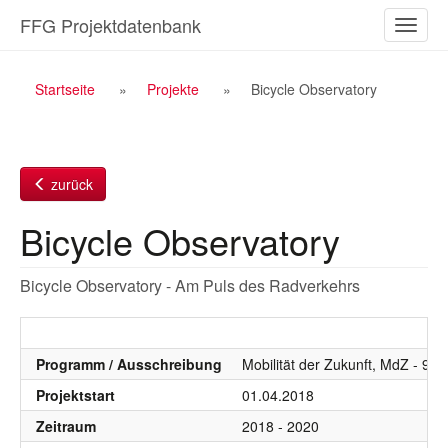
Zum
FFG Projektdatenbank
Naviga
Inhalt
ein-/a
Breadcrumb
Startseite
Projekte
Bicycle Observatory
Navigation
zurück
Bicycle Observatory
Bicycle Observatory - Am Puls des Radverkehrs
Programm / Ausschreibung
Mobilität der Zukunft, MdZ - 9
Projektstart
01.04.2018
Zeitraum
2018 - 2020