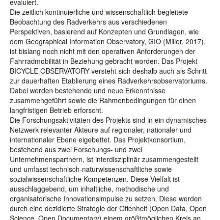
evaluiert.
Die zeitlich kontinuierliche und wissenschaftlich begleitete
Beobachtung des Radverkehrs aus verschiedenen
Perspektiven, basierend auf Konzepten und Grundlagen, wie
dem Geographical Information Observatory, GIO (Miller, 2017),
ist bislang noch nicht mit den operativen Anforderungen der
Fahrradmobilität in Beziehung gebracht worden. Das Projekt
BICYCLE OBSERVATORY versteht sich deshalb auch als Schritt
zur dauerhaften Etablierung eines Radverkehrsobservatoriums.
Dabei werden bestehende und neue Erkenntnisse
zusammengeführt sowie die Rahmenbedingungen für einen
langfristigen Betrieb erforscht.
Die Forschungsaktivitäten des Projekts sind in ein dynamisches
Netzwerk relevanter Akteure auf regionaler, nationaler und
internationaler Ebene eigebettet. Das Projektkonsortium,
bestehend aus zwei Forschungs- und zwei
Unternehmenspartnern, ist interdisziplinär zusammengestellt
und umfasst technisch-naturwissenschaftliche sowie
sozialwissenschaftliche Kompetenzen. Diese Vielfalt ist
ausschlaggebend, um inhaltliche, methodische und
organisatorische Innovationsimpulse zu setzen. Diese werden
durch eine dezidierte Strategie der Offenheit (Open Data, Open
Science, Open Documentary) einem größtmöglichen Kreis an