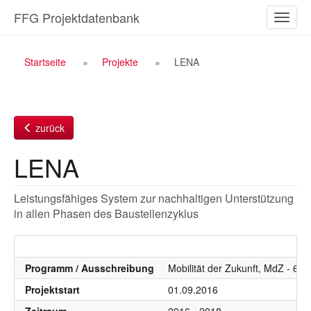
Zum
FFG Projektdatenbank
Naviga
Inhalt
ein-/a
Breadcrumb
Startseite
Projekte
LENA
Navigation
zurück
LENA
Leistungsfähiges System zur nachhaltigen Unterstützung
in allen Phasen des Baustellenzyklus
Programm / Ausschreibung
Mobilität der Zukunft, MdZ - 6.
Projektstart
01.09.2016