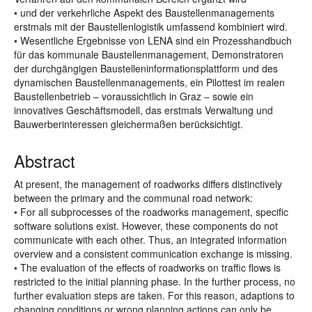
• und der verkehrliche Aspekt des Baustellenmanagements
erstmals mit der Baustellenlogistik umfassend kombiniert wird.
• Wesentliche Ergebnisse von LENA sind ein Prozesshandbuch
für das kommunale Baustellenmanagement, Demonstratoren
der durchgängigen Baustelleninformationsplattform und des
dynamischen Baustellenmanagements, ein Pilottest im realen
Baustellenbetrieb – voraussichtlich in Graz – sowie ein
innovatives Geschäftsmodell, das erstmals Verwaltung und
Bauwerberinteressen gleichermaßen berücksichtigt.
Abstract
At present, the management of roadworks differs distinctively
between the primary and the communal road network:
• For all subprocesses of the roadworks management, specific
software solutions exist. However, these components do not
communicate with each other. Thus, an integrated information
overview and a consistent communication exchange is missing.
• The evaluation of the effects of roadworks on traffic flows is
restricted to the initial planning phase. In the further process, no
further evaluation steps are taken. For this reason, adaptions to
changing conditions or wrong planning actions can only be