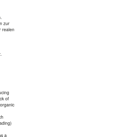
.
n zur
r realen
.
ucing
ck of
norganic
ch
ading)
as a