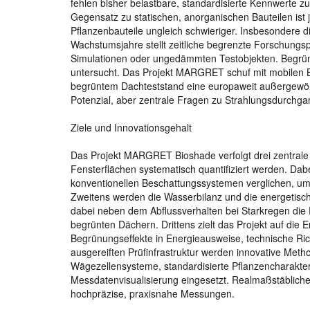
fehlen bisher belastbare, standardisierte Kennwerte 
Gegensatz zu statischen, anorganischen Bauteilen ist
Pflanzenbauteile ungleich schwieriger. Insbesondere 
Wachstumsjahre stellt zeitliche begrenzte Forschung
Simulationen oder ungedämmten Testobjekten. Begrün
untersucht. Das Projekt MARGRET schuf mit mobilen 
begrüntem Dachteststand eine europaweit außergewöhnl
Potenzial, aber zentrale Fragen zu Strahlungsdurchga
Ziele und Innovationsgehalt
Das Projekt MARGRET Bioshade verfolgt drei zentrale 
Fensterflächen systematisch quantifiziert werden. Da
konventionellen Beschattungssystemen verglichen, um 
Zweitens werden die Wasserbilanz und die energetisc
dabei neben dem Abflussverhalten bei Starkregen die 
begrünten Dächern. Drittens zielt das Projekt auf die 
Begrünungseffekte in Energieausweise, technische Ric
ausgereiften Prüfinfrastruktur werden innovative Me
Wägezellensysteme, standardisierte Pflanzencharakteris
Messdatenvisualisierung eingesetzt. Realmaßstäbli
hochpräzise, praxisnahe Messungen.