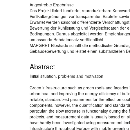
Angestrebte Ergebnisse
Das Projekt liefert fundierte, reproduzierbare Kennw
Vertikalbegrünungen vor transparenten Bauteile sowi
Erwartet werden saisonal differenzierte Verschattungs
Bewertung der Kühlleistung und Vergleichsdaten der e
Bedingungen. Daraus abgeleitet werden Empfehlungen 
umfassende Rohdatensatz veröffentlicht.
MARGRET Bioshade schafft die methodische Grundlage fü
Gebäudebewertung und leistet einen substanziellen B
Abstract
Initial situation, problems and motivation
Green infrastructure such as green roofs and façades i
urban heat and improving the energy efficiency of buildin
reliable, standardized parameters for the effect on cool
components, however, the quantification and standardiz
particular, the slow increase in functionality during th
projects, and measurement data is usually based on si
have hardly been investigated using measurement tec
infrastructure throughout Europe with mobile greening