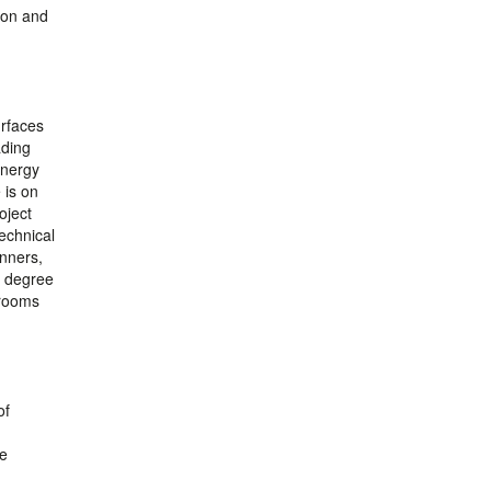
tion and
urfaces
ading
energy
 is on
oject
echnical
anners,
, degree
 rooms
of
he