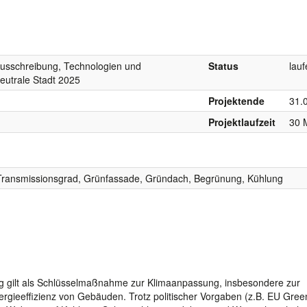
Ausschreibung, Technologien und
Status
lau
neutrale Stadt 2025
Projektende
31.
Projektlaufzeit
30 
 Transmissionsgrad, Grünfassade, Gründach, Begrünung, Kühlung
g gilt als Schlüsselmaßnahme zur Klimaanpassung, insbesondere zur
rgieeffizienz von Gebäuden. Trotz politischer Vorgaben (z.B. EU Gree