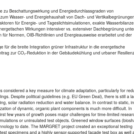
erte zu Beschattungswirkung und Energiedurchlassgraden von
e zum Wasser- und Energiehaushalt von Dach- und Vertikalbegrünungen
faktoren für Energie- und Tageslichtsimulationen, exakte Wasserbilanze
nergetischen Wirkungen intensiver vs. extensiver Dachbegrünung unte
für Normen, OIB-Richtlinien und Energieausweise erarbeitet und der
r die breite Integration grüner Infrastruktur in die energetische
eitrag zur CO₂-Reduktion in der Gebäudekühlung und urbaner Resilienz
s considered a key measure for climate adaptation, particularly for red
gs. Despite political guidelines (e.g. EU Green Deal), there is still a la
ing, solar radiation reduction and water balance. In contrast to static, i
ation of dynamic, organic plant components is much more difficult. In
e first few years of growth poses major challenges for time-limited resear
mulations or uninsulated test objects. Greened window surfaces (biosh
hnology to date. The MARGRET project created an exceptional testing
 test specimens and a highly sensor-supported façade test box as well 