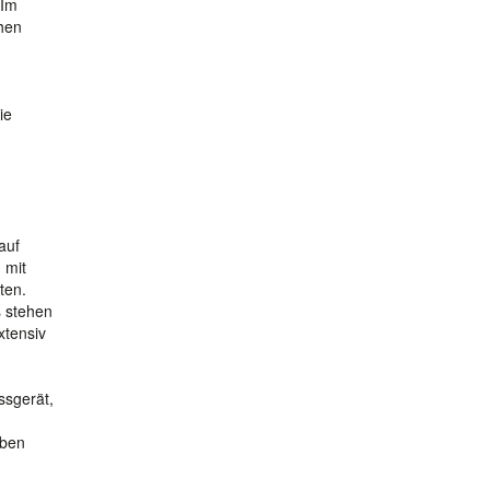
 Im
chen
ie
auf
 mit
ten.
s stehen
xtensiv
ssgerät,
uben