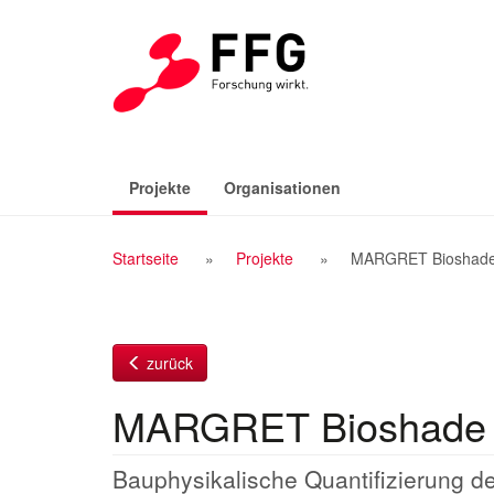
Zum
Inhalt
(aktiv)
Projekte
Organisationen
Breadcrumb
Startseite
Projekte
MARGRET Bioshad
Navigation
zurück
MARGRET Bioshade
Bauphysikalische Quantifizierung d