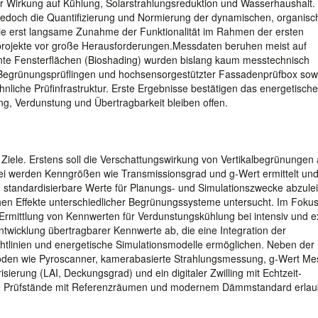
zur Wirkung auf Kühlung, Solarstrahlungsreduktion und Wasserhaushalt.
 jedoch die Quantifizierung und Normierung der dynamischen, organis
die erst langsame Zunahme der Funktionalität im Rahmen der ersten
sprojekte vor große Herausforderungen.Messdaten beruhen meist auf
te Fensterflächen (Bioshading) wurden bislang kaum messtechnisch
Begrünungsprüflingen und hochsensorgestützter Fassadenprüfbox sow
iche Prüfinfrastruktur. Erste Ergebnisse bestätigen das energetische
ng, Verdunstung und Übertragbarkeit bleiben offen.
Ziele. Erstens soll die Verschattungswirkung von Vertikalbegrünungen 
bei werden Kenngrößen wie Transmissionsgrad und g-Wert ermittelt und
standardisierbare Werte für Planungs- und Simulationszwecke abzulei
hen Effekte unterschiedlicher Begrünungssysteme untersucht. Im Foku
Ermittlung von Kennwerten für Verdunstungskühlung bei intensiv und e
Entwicklung übertragbarer Kennwerte ab, die eine Integration der
htlinien und energetische Simulationsmodelle ermöglichen. Neben der
thoden wie Pyroscanner, kamerabasierte Strahlungsmessung, g-Wert Me
ierung (LAI, Deckungsgrad) und ein digitaler Zwilling mit Echtzeit-
che Prüfstände mit Referenzräumen und modernem Dämmstandard erla