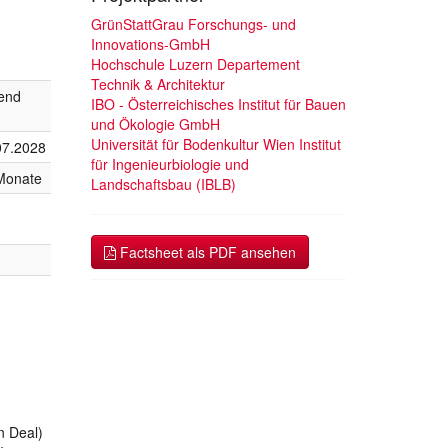
GrünStattGrau Forschungs- und
Innovations-GmbH
Hochschule Luzern Departement
Technik & Architektur
fend
IBO - Österreichisches Institut für Bauen
und Ökologie GmbH
Universität für Bodenkultur Wien Institut
07.2028
für Ingenieurbiologie und
Monate
Landschaftsbau (IBLB)
Factsheet als PDF ansehen
n Deal)