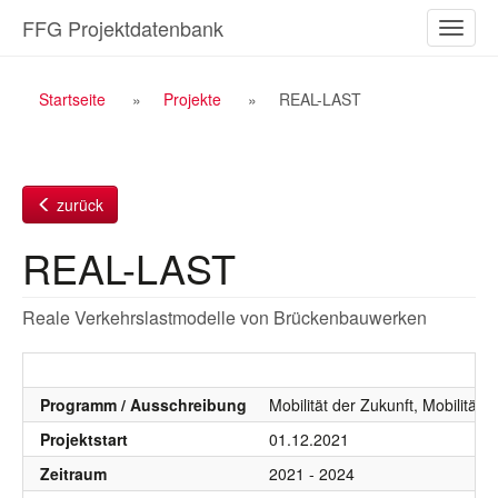
Zum
FFG Projektdatenbank
Naviga
Inhalt
ein-/a
Breadcrumb
Startseite
Projekte
REAL-LAST
Navigation
zurück
REAL-LAST
Reale Verkehrslastmodelle von Brückenbauwerken
Programm / Ausschreibung
Mobilität der Zukunft, Mobilität
Projektstart
01.12.2021
Zeitraum
2021 - 2024