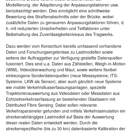
Modellierung, der Adaptierung der Anpassungsfaktoren usw.
berücksichtigt werden. Dies ermöglicht eine schrittweise
Bewertung des Straßenabschnitts oder der Brücke, wobei
zusätzliche Daten zu genaueren Anpassungsfaktoren führen, d.
h. mit reduzierten Unsicherheiten und Teilfaktoren unter
Beibehaltung des Zuverlässigkeitsniveaus des Tragwerks.
Dazu werden vom Konsortium bereits umfassend vorhandene
Daten und Forschungsergebnisse zu Lastmodellen sowie
seitens der Auftraggeber zur Verfügung gestellte Datenquellen
fusioniert. Dies sind u.a. Daten aus Zählstellen, Weigh-in-Motion
(WIM), Videoüberwachung und Maut, sowie weitere flexibel
einbezogene Sonderdatenquellen (neue Messsysteme, ITS-
Systeme, LKW als Sensor), aber auch gänzlich neue Systeme
wie mobile Verkehrsflusserfassungsanlagen, spezielle
Trajektorienauswertung aus Videodaten oder Messdaten aus
Echtzeitverkehrserfassung an bestehenden Glasfasern mit
Distributed Fibre Sensing. Dabei sollen relevante
Verkehrsparameter gefunden und mittels Verkehrssimulation ein
streckenabhängiges Lastmodell auf Basis der Auswertung
dieser realen Daten entwickelt werden. Durch die
streckenspezifische (bis zu 30 km) datenbasierte Kalibration der