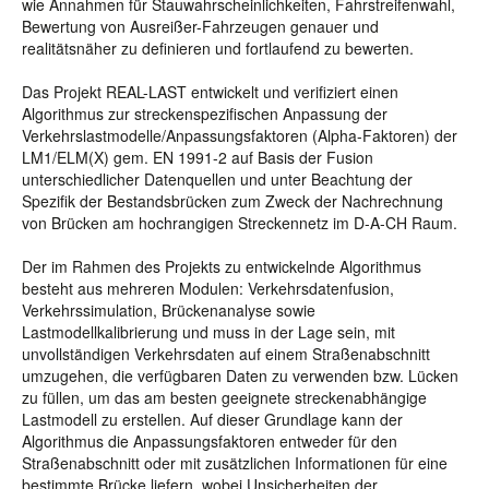
wie Annahmen für Stauwahrscheinlichkeiten, Fahrstreifenwahl,
Bewertung von Ausreißer-Fahrzeugen genauer und
realitätsnäher zu definieren und fortlaufend zu bewerten.
Das Projekt REAL-LAST entwickelt und verifiziert einen
Algorithmus zur streckenspezifischen Anpassung der
Verkehrslastmodelle/Anpassungsfaktoren (Alpha-Faktoren) der
LM1/ELM(X) gem. EN 1991-2 auf Basis der Fusion
unterschiedlicher Datenquellen und unter Beachtung der
Spezifik der Bestandsbrücken zum Zweck der Nachrechnung
von Brücken am hochrangigen Streckennetz im D-A-CH Raum.
Der im Rahmen des Projekts zu entwickelnde Algorithmus
besteht aus mehreren Modulen: Verkehrsdatenfusion,
Verkehrssimulation, Brückenanalyse sowie
Lastmodellkalibrierung und muss in der Lage sein, mit
unvollständigen Verkehrsdaten auf einem Straßenabschnitt
umzugehen, die verfügbaren Daten zu verwenden bzw. Lücken
zu füllen, um das am besten geeignete streckenabhängige
Lastmodell zu erstellen. Auf dieser Grundlage kann der
Algorithmus die Anpassungsfaktoren entweder für den
Straßenabschnitt oder mit zusätzlichen Informationen für eine
bestimmte Brücke liefern, wobei Unsicherheiten der