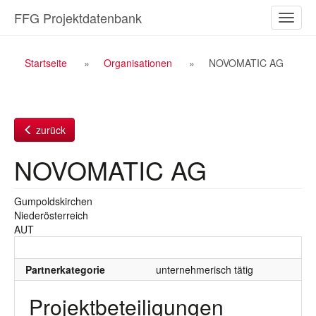
Zum
FFG Projektdatenbank
Naviga
Inhalt
ein-/a
Breadcrumb
Startseite
Organisationen
NOVOMATIC AG
Navigation
zurück
NOVOMATIC AG
Gumpoldskirchen
Niederösterreich
AUT
Partnerkategorie
unternehmerisch tätig
Projektbeteiligungen