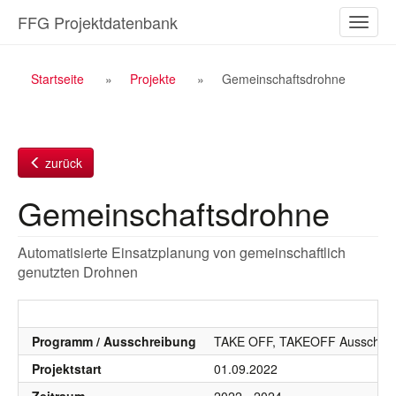
Zum
FFG Projektdatenbank
Naviga
Inhalt
ein-/a
Breadcrumb
Startseite
Projekte
Gemeinschaftsdrohne
Navigation
zurück
Gemeinschaftsdrohne
Automatisierte Einsatzplanung von gemeinschaftlich
genutzten Drohnen
Programm / Ausschreibung
TAKE OFF, TAKEOFF Ausschrei
Projektstart
01.09.2022