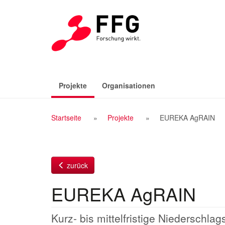
Zum
Inhalt
(aktiv)
Projekte
Organisationen
Breadcrumb
Startseite
Projekte
EUREKA AgRAIN
Navigation
zurück
EUREKA AgRAIN
Kurz- bis mittelfristige Niederschl