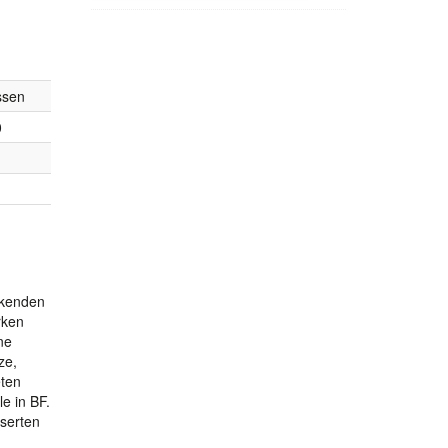
ssen
0
nkenden
rken
ne
ze,
eten
e in BF.
sserten