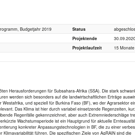
programm, Budgetjahr 2019
Status
abgeschlo
Projektende
30.09.202
Projektlaufzeit
15 Monate
rößten Herausforderungen für Subsahara-Afrika (SSA). Die stark schwa
ren werden sich besonders auf die landwirtschaftlichen Erträge auswi
 Westafrika, und speziell für Burkina Faso (BF), wo der Agrarsektor ei
 relevant. Das Klima ist hier durch variabel einsetzende Regenzeiten, kur
ibende Regenfälle gekennzeichnet, aber auch Extremniederschläge tr
erkürzte Wachstumsperiode ist ein Hauptgrund für aktuelle Ernteausfäll
entierung konkreter Anpassungstechnologien in BF, die zu einer verbe
 Klimavariabilität führen. Die spezifischen Ziele von AgRAIN sind die