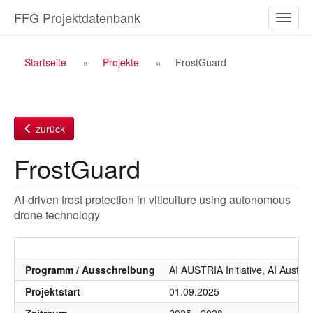
Zum
FFG Projektdatenbank
Naviga
Inhalt
ein-/a
Breadcrumb
Startseite
Projekte
FrostGuard
Navigation
zurück
FrostGuard
AI-driven frost protection in viticulture using autonomous
drone technology
Programm / Ausschreibung
AI AUSTRIA Initiative, AI Austri
Projektstart
01.09.2025