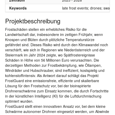
Zeitraum
2025 - 2028
Keywords
late frost events; drones; swarm
Projektbeschreibung
Frostschäden stellen ein erhebliches Risiko für die
Landwirtschaft dar, insbesondere im zeitigen Frühjahr, wenn
Knospen und Blüten durch plötzliche Temperaturstürze
gefährdet sind. Dieses Risiko wird durch den Klimawandel noch
verschärft, wie sich in Regionen wie Niederösterreich und der
Steiermark im Jahr 2024 zeigte, wo Spätfrostereignisse
Schäden in Höhe von 56 Millionen Euro verursachten. Die
derzeitigen Methoden zur Frostbekämpfung, wie Öllampen,
Windräder und Hubschrauber, sind ineffizient, kostspielig und
kohlenstoffintensiv. Als Antwort darauf schlägt das Projekt
FrostGuard eine emissionsfreie, effiziente und skalierbare
Lösung für den Frostschutz vor, bei der bioinspirierte
Drohnenschwärme zum Einsatz kommen, die durch Fortschritte
in der künstlichen Intelligenz (KI) für die Luftdurchmischung
optimiert wurden.
FrostGuard stellt einen innovativen Ansatz vor, bei dem kleine
Schwärme autonomer Drohnen eingesetzt werden, um Abwinde