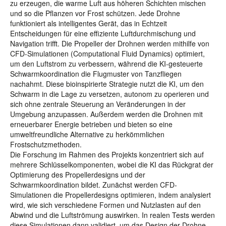
zu erzeugen, die warme Luft aus höheren Schichten mischen
und so die Pflanzen vor Frost schützen. Jede Drohne
funktioniert als intelligentes Gerät, das in Echtzeit
Entscheidungen für eine effiziente Luftdurchmischung und
Navigation trifft. Die Propeller der Drohnen werden mithilfe von
CFD-Simulationen (Computational Fluid Dynamics) optimiert,
um den Luftstrom zu verbessern, während die KI-gesteuerte
Schwarmkoordination die Flugmuster von Tanzfliegen
nachahmt. Diese bioinspirierte Strategie nutzt die KI, um den
Schwarm in die Lage zu versetzen, autonom zu operieren und
sich ohne zentrale Steuerung an Veränderungen in der
Umgebung anzupassen. Außerdem werden die Drohnen mit
erneuerbarer Energie betrieben und bieten so eine
umweltfreundliche Alternative zu herkömmlichen
Frostschutzmethoden.
Die Forschung im Rahmen des Projekts konzentriert sich auf
mehrere Schlüsselkomponenten, wobei die KI das Rückgrat der
Optimierung des Propellerdesigns und der
Schwarmkoordination bildet. Zunächst werden CFD-
Simulationen die Propellerdesigns optimieren, indem analysiert
wird, wie sich verschiedene Formen und Nutzlasten auf den
Abwind und die Luftströmung auswirken. In realen Tests werden
diese Simulationen dann validiert, um das Design der Drohne