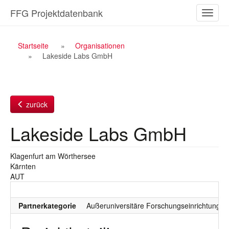
Zum
FFG Projektdatenbank
Naviga
Inhalt
ein-/a
Breadcrumb
Startseite
Organisationen
Lakeside Labs GmbH
Navigation
zurück
Lakeside Labs GmbH
Klagenfurt am Wörthersee
Kärnten
AUT
Partnerkategorie
Außeruniversitäre Forschungseinrichtung