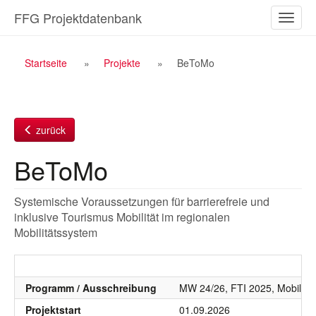
Zum
FFG Projektdatenbank
Naviga
Inhalt
ein-/a
Breadcrumb
Startseite
Projekte
BeToMo
Navigation
zurück
BeToMo
Systemische Voraussetzungen für barrierefreie und
inklusive Tourismus Mobilität im regionalen
Mobilitätssystem
Programm / Ausschreibung
MW 24/26, FTI 2025, Mobilität
Projektstart
01.09.2026