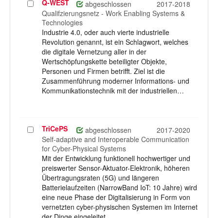
Q-WEST
Projekt
abgeschlossen
2017-2018
auswählen
Qualifzierungsnetz - Work Enabling Systems &
Technologies
Industrie 4.0, oder auch vierte industrielle
Revolution genannt, ist ein Schlagwort, welches
die digitale Vernetzung aller in der
Wertschöpfungskette beteiligter Objekte,
Personen und Firmen betrifft. Ziel ist die
Zusammenführung moderner Informations- und
Kommunikationstechnik mit der industriellen…
TriCePS
Projekt
abgeschlossen
2017-2020
auswählen
Self-adaptive and Interoperable Communication
for Cyber-Physical Systems
Mit der Entwicklung funktionell hochwertiger und
preiswerter Sensor-Aktuator-Elektronik, höheren
Übertragungsraten (5G) und längeren
Batterielaufzeiten (NarrowBand IoT: 10 Jahre) wird
eine neue Phase der Digitalisierung in Form von
vernetzten cyber-physischen Systemen im Internet
der Dinge eingeleitet.…