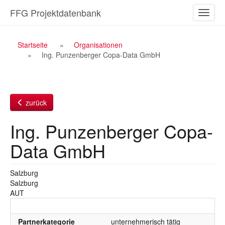
Zum
FFG Projektdatenbank
Naviga
Inhalt
ein-/a
Breadcrumb
Startseite
Organisationen
Ing. Punzenberger Copa-Data GmbH
Navigation
zurück
Ing. Punzenberger Copa-
Data GmbH
Salzburg
Salzburg
AUT
Partnerkategorie
unternehmerisch tätig