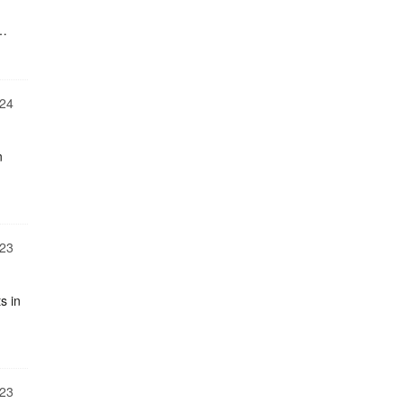
g…
24
n
23
s in
23