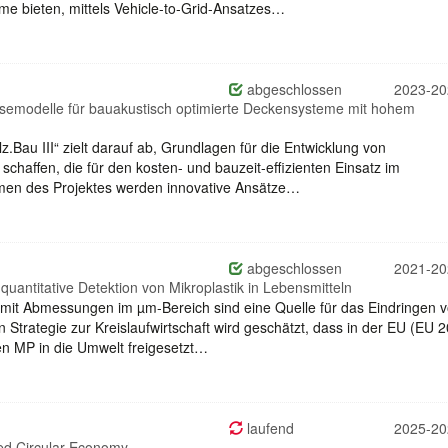
eme bieten, mittels Vehicle-to-Grid-Ansatzes…
abgeschlossen
2023-20
semodelle für bauakustisch optimierte Deckensysteme mit hohem
.Bau III“ zielt darauf ab, Grundlagen für die Entwicklung von
chaffen, die für den kosten- und bauzeit-effizienten Einsatz im
hmen des Projektes werden innovative Ansätze…
abgeschlossen
2021-20
quantitative Detektion von Mikroplastik in Lebensmitteln
n mit Abmessungen im µm-Bereich sind eine Quelle für das Eindringen 
n Strategie zur Kreislaufwirtschaft wird geschätzt, dass in der EU (EU 
en MP in die Umwelt freigesetzt…
laufend
2025-20
ved Circular Economy