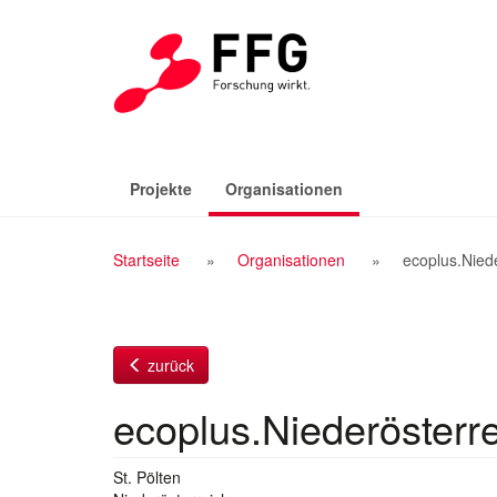
Zum
Inhalt
(aktiv)
Projekte
Organisationen
Breadcrumb
Startseite
Organisationen
ecoplus.Nied
Navigation
zurück
ecoplus.Niederösterr
St. Pölten