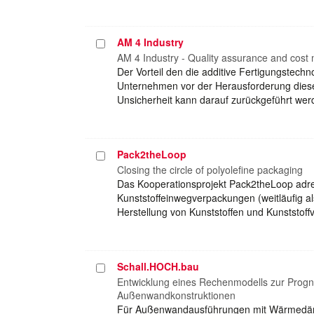
AM 4 Industry
Projekt
auswählen
AM 4 Industry - Quality assurance and cost 
Der Vorteil den die additive Fertigungstechn
Unternehmen vor der Herausforderung diese 
Unsicherheit kann darauf zurückgeführt werd
Pack2theLoop
Projekt
auswählen
Closing the circle of polyolefine packaging
Das Kooperationsprojekt Pack2theLoop adres
Kunststoffeinwegverpackungen (weitläufig als
Herstellung von Kunststoffen und Kunststo
Schall.HOCH.bau
Projekt
auswählen
Entwicklung eines Rechenmodells zur Progn
Außenwandkonstruktionen
Für Außenwandausführungen mit Wärmedäm