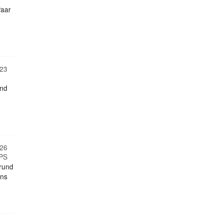
Paar
23
und
26
 PS
rund
ins