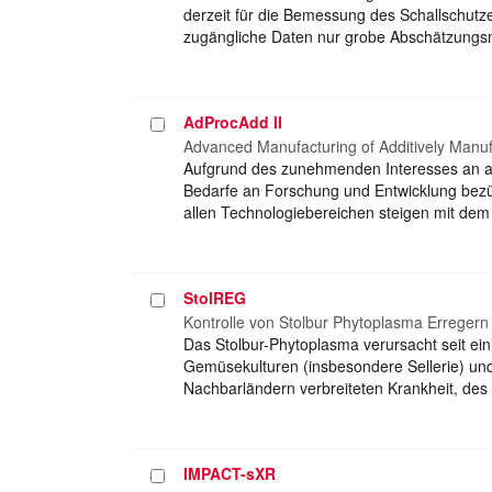
derzeit für die Bemessung des Schallschutz
zugängliche Daten nur grobe Abschätzungs
AdProcAdd II
Projekt
auswählen
Advanced Manufacturing of Additively Manufa
Aufgrund des zunehmenden Interesses an add
Bedarfe an Forschung und Entwicklung bezüg
allen Technologiebereichen steigen mit de
StolREG
Projekt
auswählen
Kontrolle von Stolbur Phytoplasma Erregern
Das Stolbur-Phytoplasma verursacht seit ein
Gemüsekulturen (insbesondere Sellerie) und
Nachbarländern verbreiteten Krankheit, d
IMPACT-sXR
Projekt