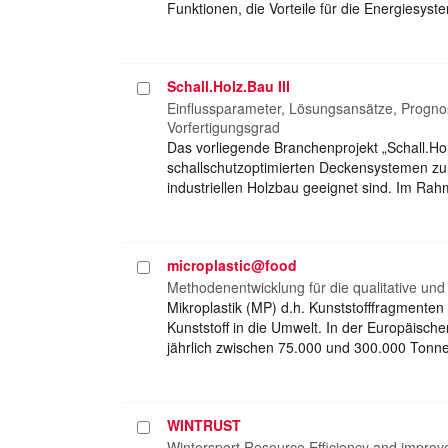
Funktionen, die Vorteile für die Energiesyst
Schall.Holz.Bau III
Projekt
auswählen
Einflussparameter, Lösungsansätze, Progno
Vorfertigungsgrad
Das vorliegende Branchenprojekt „Schall.Holz
schallschutzoptimierten Deckensystemen zu s
industriellen Holzbau geeignet sind. Im Ra
microplastic@food
Projekt
auswählen
Methodenentwicklung für die qualitative und 
Mikroplastik (MP) d.h. Kunststofffragmente
Kunststoff in die Umwelt. In der Europäische
jährlich zwischen 75.000 und 300.000 Tonn
WINTRUST
Projekt
auswählen
Wintersport Resource Efficiency and impro