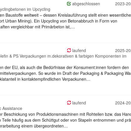
abgeschlossen
2023-20
yclingbetonen im Upcycling
en Baustoffe weltweit – dessen Kreislauführung stellt einen wesentlich
rt Urban Mining). Ein Upcycling von Betonabbruch in Form von
aften vergleichbar mit Primärbeton ist,…
laufend
2025-20
yolefin & PS Verpackungen m.dekorativen & farbigen Komponenten im
 der EU, als auch die Bedürfnisse der Konsument:innen fordern den
smittelverpackungen. So wurde im Draft der Packaging & Packaging Wa
klatanteil in kontaktempfindlichen Verpackunen…
laufend
2024-20
c Assistance
r Beschickung von Produktionsmaschinen mit Rohteilen bzw. das Hand
sen Teile häufig aus dem Schüttgut oder von Stapeln entnommen und prä
 Verarbeitung einem übergeordneten…