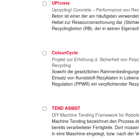
UP!crete
Projekt
auswählen
Upcycling! Concrete – Performance von Rec
Beton ist einer der am häufigsten verwendet
Hebel zur Ressourcenschonung dar (Stichwo
Recyclingbeton (RB), der in seinen Eigensch
ColourCycle
Projekt
auswählen
Projekt zur Erhöhung d. Sicherheit von Pol
Recycling
Sowohl die gesetzlichen Rahmenbedingungen
Einsatz von Kunststoff-Rezyklaten in Leben
Regulation (PPWR) ein verpflichtender Rezy
TEND ASSIST
Projekt
auswählen
DIY Machine Tending Framework for Roboti
Machine Tending bezeichnet den Prozess de
bereits verarbeiteter Fertigteile. Dort müs
in eine Maschine eingelegt, bzw. nach der