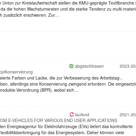
Union zur Kreislaufwirtschaft stellen die KMU-geprägte Textilbranche 
 da die hohen Wachstumsraten und die starke Tendenz zu multi-materi
ch zusätzlich erschweren. Zur…
abgeschlossen
2023-20
opfkonservierung
asierte Farben und Lacke, die zur Verbesserung des Arbeitstag-,
en, allerdings eine Konservierung zwingend erfordern. Die eingesetz
dprodukte-Verordnung (BPR), wobei sich…
laufend
2021-20
FROM E-VEHICLES FOR VARIOUS END USER APPLICATIONS
en Energieagentur für Elektrofahrzeuge (EVs) liefert das kontrollierte
exibilitätserbringung für das Energiesystem. Daher können viele