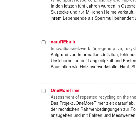
In den letzten fünf Jahren wurden in Österre
Skistöcke und 1,4 Millionen Helme verkauft.
ihrem Lebensende als Sperrmüll behandelt u
natuREbuilt
Projekt
auswählen
Innovationsnetzwerk für regenerative, rezy
Aufgrund von Informationsdefiziten, fehlen
Unsicherheiten bei Langlebigkeit und Kost
Baustoffen wie Holzfaserwerkstoffe, Hanf, S
OneMoreTime
Projekt
auswählen
Assessment of repeated recycling on the the
Das Projekt „OneMoreTime“ zielt darauf ab
der rechtlichen Rahmenbedingungen zur För
anzugehen und mit Fakten und Messwerten 