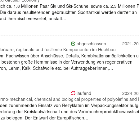
ich ca. 1,8 Millionen Paar Ski und Ski-Schuhe, sowie ca. 2,3 Millionen 
 Die daraus resultierenden gebrauchten Sportartikel werden derzeit an
nd thermisch verwertet, anstatt…
abgeschlossen
2021-20
klierbare, regionale und resiliente Komponenten im Hochbau
dem Fachwissen über Anschlüsse, Details, Kombinationsmöglichkeiten 
en bestehen große Hemmnisse in der Verwendung von regenerativen
troh, Lehm, Kalk, Schafwolle etc. bei AuftraggeberInnen,…
laufend
2024-20
rmo-mechanical, chemical and biological properties of polyolefins and
, den zunehmenden Einsatz von Rezyklaten im Verpackungssektor aufg
derung der Kreislaufwirtschaft und des Verbraucherproduktbewusstse
zu belegen. Der Entwurf der Europäischen…