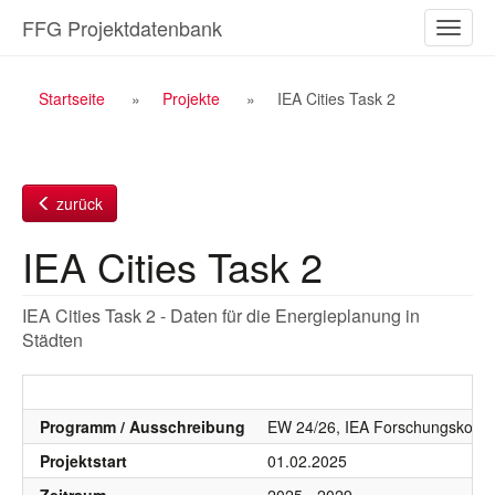
Zum
FFG Projektdatenbank
Naviga
Inhalt
ein-/a
Breadcrumb
Startseite
Projekte
IEA Cities Task 2
Navigation
zurück
IEA Cities Task 2
IEA Cities Task 2 - Daten für die Energieplanung in
Städten
Programm / Ausschreibung
EW 24/26, IEA Forschungskoope
Projektstart
01.02.2025