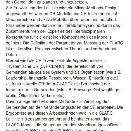
den Gemeinden zu planen und umzusetzen.
Zur Entwicklung der Leitlinie wird ein Mixed-Methods-Design
angewandt. Es werden CR-Modelle und CR-Instrumente auf
klimagerechte und aktive Mobilität übertragen und adaptiert.
Parameter werden durch eine Literaturanalyse und durch das
Zusammenführen der Expertise des interdisziplinären
Konsortiums für die einzelnen Komponenten des Modells
definiert. Die Definition der Parameter zur Messung der CLARC
ist ein iterativer Prozess zwischen Theorie und vorhandenen
Daten.
Hierbei wird die CR in zwei zentrale Aspekte unterteilt:
- systemische CR (Sys-CLARC): die Bereitschaft von
Gemeinden als soziales System und als Organisation (wie z.B.
Leadership, finanzielle Ressourcen, Wissen, Einstellung etc.)
- infrastrukturelle CR (Infra-CLARC): die Bereitschaft der
Infrastruktur in Gemeinden (wie z.B. Radwege, Gehweglänge, -
breite, Öffentlicher Verkehr etc.)
Davon ausgehend wird eine Methode zur Verortung der
Gemeinden auf den Veränderungsstufen der CR erarbeitet. Die
Ergebnisse aus diesen Arbeitsschritten wird in die CLARC
Leitlinie 1.0 zusammengeführt und beinhaltet somit: das
CLARC-Modell, die Komponenten des Modells aufgeschlüsselt
nach Sys-CLARC und Infra-CLARC mit dazugehörigen