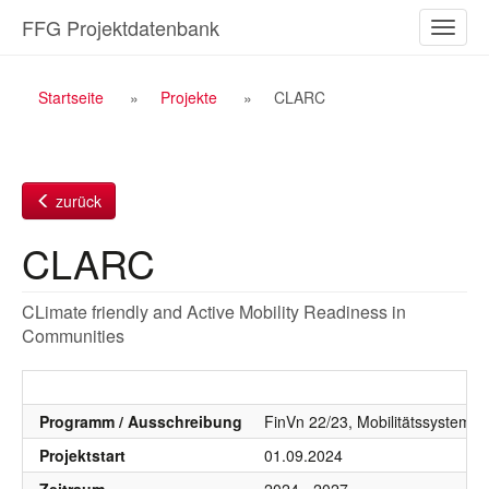
Zum
FFG Projektdatenbank
Naviga
Inhalt
ein-/a
Breadcrumb
Startseite
Projekte
CLARC
Navigation
zurück
CLARC
CLimate friendly and Active Mobility Readiness in
Communities
Programm / Ausschreibung
FinVn 22/23, Mobilitätssystem, Mo
Projektstart
01.09.2024