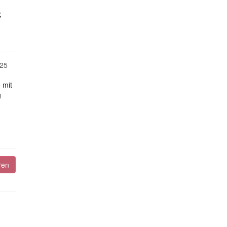
;
25
 mit
g
ren