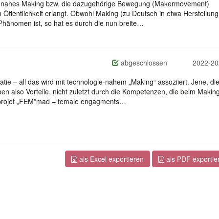
e-nahes Making bzw. die dazugehörige Bewegung (Makermovement)
Öffentlichkeit erlangt. Obwohl Making (zu Deutsch in etwa Herstellung
Phänomen ist, so hat es durch die nun breite…
abgeschlossen
2022-20
ie – all das wird mit technologie-nahem „Making“ assoziiert. Jene, die
ben also Vorteile, nicht zuletzt durch die Kompetenzen, die beim Makin
sprojet „FEM*mad – female engagments…
als Excel exportieren
als PDF exportie