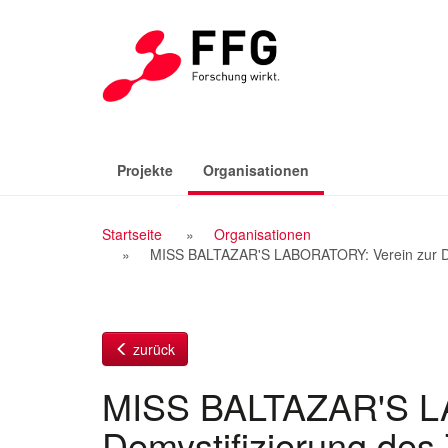
Zum
Inhalt
(aktiv)
Projekte
Organisationen
Breadcrumb
Startseite
Organisationen
MISS BALTAZAR'S LABORATORY: Verein zur Demy
Navigation
zurück
MISS BALTAZAR'S L
Demystifizierung des 