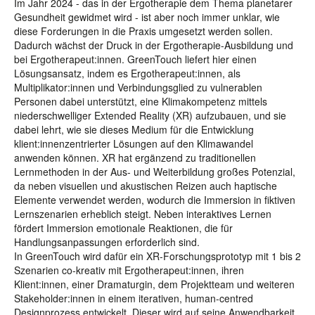
Im Jahr 2024 - das in der Ergotherapie dem Thema planetarer
Gesundheit gewidmet wird - ist aber noch immer unklar, wie
diese Forderungen in die Praxis umgesetzt werden sollen.
Dadurch wächst der Druck in der Ergotherapie-Ausbildung und
bei Ergotherapeut:innen. GreenTouch liefert hier einen
Lösungsansatz, indem es Ergotherapeut:innen, als
Multiplikator:innen und Verbindungsglied zu vulnerablen
Personen dabei unterstützt, eine Klimakompetenz mittels
niederschwelliger Extended Reality (XR) aufzubauen, und sie
dabei lehrt, wie sie dieses Medium für die Entwicklung
klient:innenzentrierter Lösungen auf den Klimawandel
anwenden können. XR hat ergänzend zu traditionellen
Lernmethoden in der Aus- und Weiterbildung großes Potenzial,
da neben visuellen und akustischen Reizen auch haptische
Elemente verwendet werden, wodurch die Immersion in fiktiven
Lernszenarien erheblich steigt. Neben interaktives Lernen
fördert Immersion emotionale Reaktionen, die für
Handlungsanpassungen erforderlich sind.
In GreenTouch wird dafür ein XR-Forschungsprototyp mit 1 bis 2
Szenarien co-kreativ mit Ergotherapeut:innen, ihren
Klient:innen, einer Dramaturgin, dem Projektteam und weiteren
Stakeholder:innen in einem iterativen, human-centred
Designprozess entwickelt. Dieser wird auf seine Anwendbarkeit