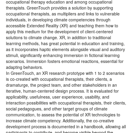
occupational therapy education and among occupational
therapists. GreenTouch provides a solution by supporting
occupational therapists, as multipliers and links to vulnerable
individuals, in developing climate competencies through
accessible Extended Reality (XR) and teaching them how to
apply this medium for the development of client-centered
solutions to climate change. XR, in addition to traditional
learning methods, has great potential in education and training,
as it incorporates haptic elements alongside visual and auditory
stimuli, significantly enhancing immersion in fictional learning
scenarios. Immersion fosters emotional reactions, essential for
adapting behaviors.
In GreenTouch, an XR research prototype with 1 to 2 scenarios
is co-created with occupational therapists, their clients, a
dramaturge, the project team, and other stakeholders in an
iterative, human-centered design process. It is evaluated for
applicability, usefulness, user experience, usability, and
interaction possibilities with occupational therapists, their clients,
social pedagogues, and other target groups of climate
communication, to assess the potential of XR technologies to
increase climate competency. Additionally, the co-creative
development process is documented in a handbook, allowing all
participants to contribute, and become visible beyond the