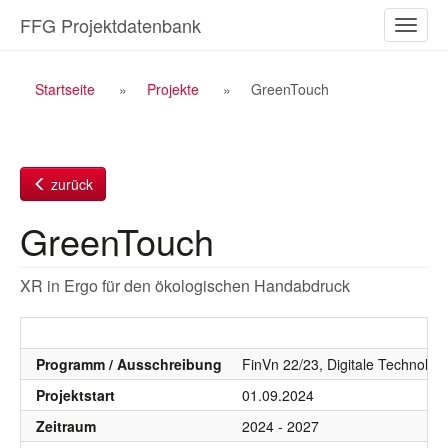
Zum
FFG Projektdatenbank
Naviga
Inhalt
ein-/a
Breadcrumb
Startseite
Projekte
GreenTouch
Navigation
zurück
GreenTouch
XR in Ergo für den ökologischen Handabdruck
Programm / Ausschreibung
FinVn 22/23, Digitale Technolog
Projektstart
01.09.2024
Zeitraum
2024 - 2027