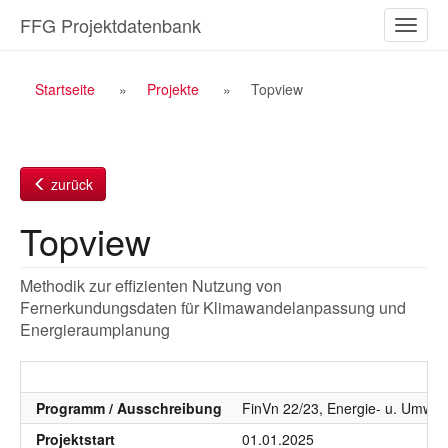
Zum
FFG Projektdatenbank
Naviga
Inhalt
ein-/a
Breadcrumb
Startseite
Projekte
Topview
Navigation
zurück
Topview
Methodik zur effizienten Nutzung von
Fernerkundungsdaten für Klimawandelanpassung und
Energieraumplanung
Programm / Ausschreibung
FinVn 22/23, Energie- u. Umwelt
Projektstart
01.01.2025